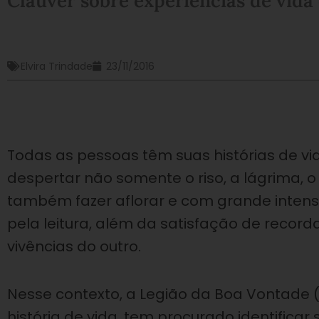
Cláuver sobre experiências de vida
Elvira Trindade
23/11/2016
Todas as pessoas têm suas histórias de vi
despertar não somente o riso, a lágrima,
também fazer aflorar e com grande intensi
pela leitura, além da satisfação de recorda
vivências do outro.
Nesse contexto, a Legião da Boa Vontade (
história de vida, tem procurado identific