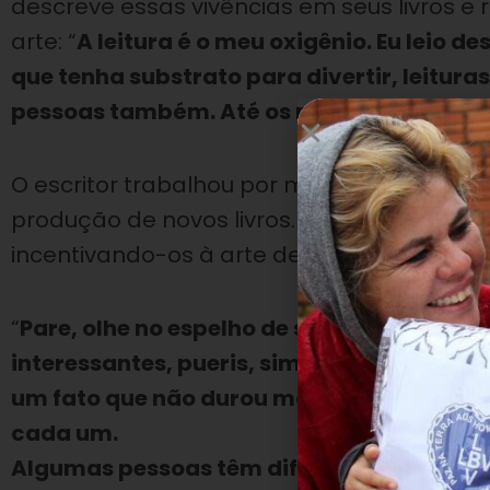
descreve essas vivências em seus livros e
arte: “
A leitura é o meu oxigênio. Eu leio 
que tenha substrato para divertir, leitura
pessoas também. Até os meus livros eu lei
O escritor trabalhou por mais de três décad
produção de novos livros. Conheça alguma
incentivando-os à arte de escrever e ler a p
“
Pare, olhe no espelho de sua vida o que v
interessantes, pueris, simplórias. Quando
um fato que não durou mais de cinco minut
cada um.
Algumas pessoas têm dificuldade de fazer