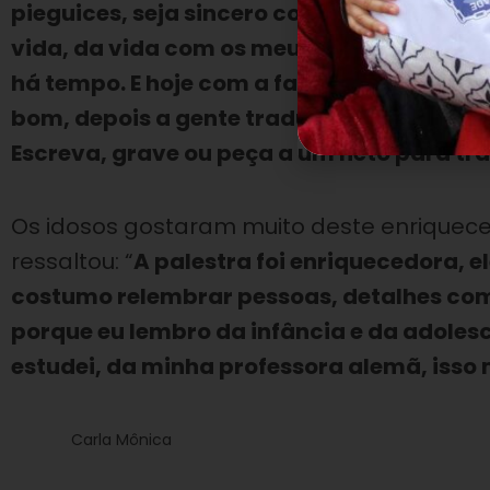
pieguices, seja sincero consigo mesmo, con
vida, da vida com os meus amigos, das co
há tempo. E hoje com a facilidade que nós
bom, depois a gente traduz para o livro e
Escreva, grave ou peça a um neto para tra
Os idosos gostaram muito deste enriqueced
ressaltou: “
A palestra foi enriquecedora, el
costumo relembrar pessoas, detalhes como
porque eu lembro da infância e da adoles
estudei, da minha professora alemã, isso 
Carla Mônica