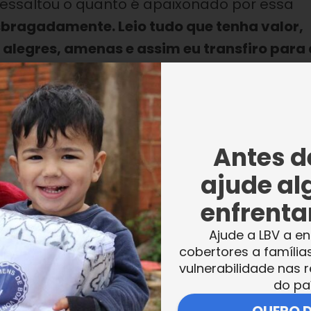
 ressaltou o quanto é apaixonado por essa
desbragadamente. Leio tudo que tenha valor,
s alegres, amenas e assim eu transfiro para
o outras vezes
”.
as no exército e hoje se dedica à leitura e
s das orientações que ele passou aos idoso
Antes de
rópria história:
ajude al
enfrentar
ocê fez hoje, certamente fez muitas coisas
 eu sento para escrever, vejo em uma págin
Ajude a LBV a en
os. É muito bom, é a experiência de vida d
cobertores a família
vulnerabilidade nas r
do pa
 autocrítica. Não tenha dó de si mesmo, c