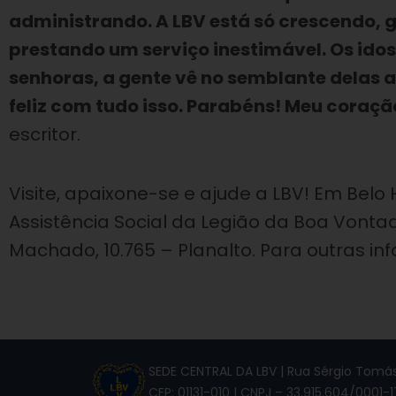
administrando. A LBV está só crescendo, 
prestando um serviço inestimável. Os idos
senhoras, a gente vê no semblante delas a 
feliz com tudo isso. Parabéns! Meu coraç
escritor.
Visite, apaixone-se e ajude a LBV! Em Belo
Assistência Social da Legião da Boa Vontad
Machado, 10.765 – Planalto. Para outras info
SEDE CENTRAL DA LBV | Rua Sérgio Tomás,
CEP: 01131-010 | CNPJ – 33.915.604/0001-1