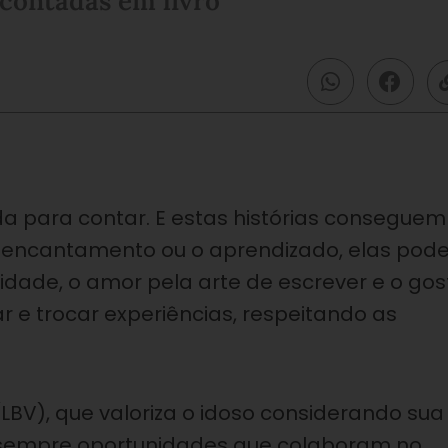
 contadas em livro
da para contar. E estas histórias conseguem
 o encantamento ou o aprendizado, elas po
dade, o amor pela arte de escrever e o gos
r e trocar experiências, respeitando as
LBV), que valoriza o idoso considerando sua
ar sempre oportunidades que colaboram no