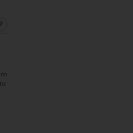
dem
to