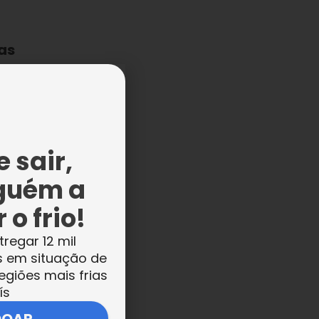
 as
s,
 sair,
guém a
 o frio!
a
tregar 12 mil
e
s em situação de
egiões mais frias
ís
om