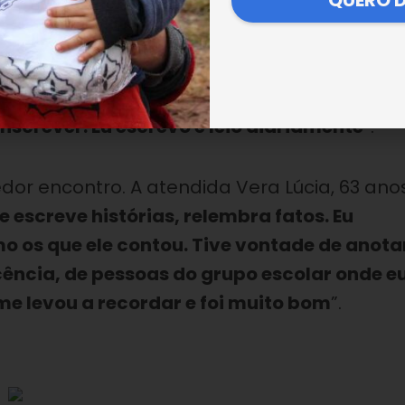
QUERO 
te a história. Eu conto histórias da minha
isas que eu presenciei, escrevo tudo. Semp
 temos para gravar imagens, sons, é muito
 aprimora a linguagem. Ninguém está velho.
nscrever. Eu escrevo e leio diariamente
”.
or encontro. A atendida Vera Lúcia, 63 anos
e escreve histórias, relembra fatos. Eu
 os que ele contou. Tive vontade de anota
cência, de pessoas do grupo escolar onde e
me levou a recordar e foi muito bom
”.