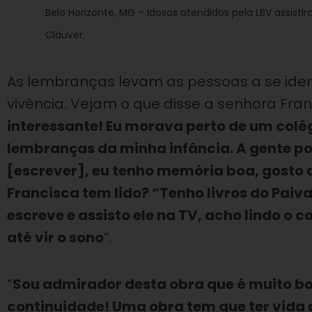
Belo Horizonte, MG – Idosos atendidos pela LBV assistir
Cláuver.
As lembranças levam as pessoas a se ide
vivência. Vejam o que disse a senhora Franc
interessante! Eu morava perto de um colég
lembranças da minha infância. A gente pod
[escrever], eu tenho memória boa, gosto de
Francisca tem lido? “Tenho livros do Paiva 
escreve e assisto ele na TV, acho lindo o c
até vir o sono
”.
“
Sou admirador desta obra que é muito bo
continuidade! Uma obra tem que ter vida 