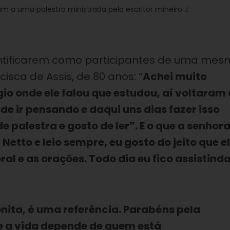
am a uma palestra ministrada pelo escritor mineiro J.
ntificarem como participantes de uma me
isca de Assis, de 80 anos: “
Achei muito
io onde ele falou que estudou, aí voltaram 
e ir pensando e daqui uns dias fazer isso
 palestra e gosto de ler”. E o que a senhor
Netto e leio sempre, eu gosto do jeito que e
oral e as orações. Todo dia eu fico assistind
nita, é uma referência. Parabéns pela
e a vida depende de quem está