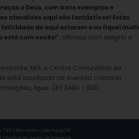
graças a Deus, com bons exemplos e
os atendidos aqui são fantásticos! Estas
felicidade de aqui estarem e eu fiquei muit
ão está com vocês!
”, afirmou com alegria o
 Horizonte, MG, o Centro Comunitário de
e está localizado na Avenida Cristiano
rmações, ligue: (31) 3490 – 8101.
 740 | Bom Retiro | São Paulo/SP
7 | Instituição isenta de impostos