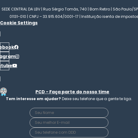
SEDE CENTRAL DA LBV | Rua Sérgio Tomás, 740 | Bom Retiro | São Paulo/SP
01131-010 | CNPJ – 33.915.604/0001-17 | Instituição isenta de imposto
Cookie Settings
ebook
tagram
utube
PCD - Faça parte do nosso time
Tem interesse em ajudar?
Deixe seu telefone que a gente te liga.