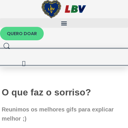
Ir
para
o
conteúdo
QUERO DOAR
O que faz o sorriso?
Reunimos os melhores gifs para explicar
melhor ;)