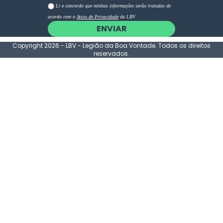
Li e concordo que minhas informações serão tratadas de
acordo com o
Aviso de Privacidade
da LBV
ENVIAR
Copyright 2026 - LBV - Legião da Boa Vontade. Todos os direitos
reservados.