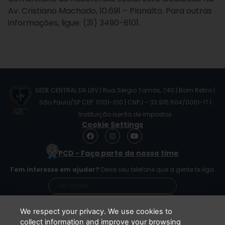
Av. Cristiano Machado, 10.691 – Planalto. Para outras
informações, ligue: (31) 3490-8101.
SEDE CENTRAL DA LBV | Rua Sérgio Tomás, 740 | Bom Retiro |
São Paulo/SP CEP: 01131-010 | CNPJ – 33.915.604/0001-17 |
Instituição isenta de impostos
Cookie Settings
F
I
Y
a
n
o
c
s
u
PCD - Faça parte do nosso time
e
t
t
b
a
u
Tem interesse em ajudar?
Deixe seu telefone que a gente te liga.
o
g
b
o
r
e
k
a
m
We respect your privacy. We use cookies to
collect information and improve your browsing