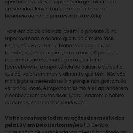
oportunidade de ver a plantação germinando e
crescendo, Elenice Lamounier aponta outro
benefício da horta para essa faixa etária:
“Hoje em dia as crianças [veem] o produto lá no
supermercado e acham que tudo é muito fácil.
Então, não valorizam o trabalho do agricultor
familiar, o alimento que tem em casa. A partir do
momento que elas começam a plantar e
[perceberem] a importância de cuidar, o trabalho
que dá, valorizam mais o alimento que têm. Não vão
mais jogar a merenda no lixo porque não gostam do
verdinho. Então, é importantíssimo eles aprenderem
e conhecerem as técnicas [para] criarem o hábito
de comerem alimentos saudáveis”.
Visite e conheça todas as ações desenvolvidas
pela LBV em Belo Horizonte/MG!
O Centro
Comunitário de Assistência Social está localizado na