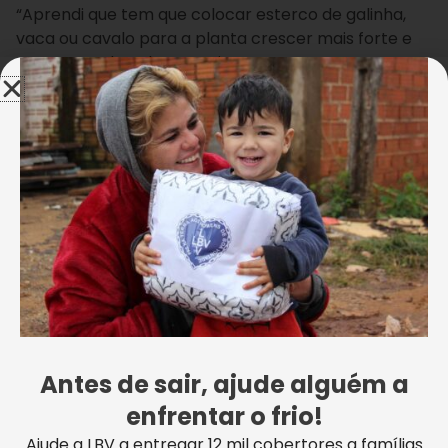
“Aprendi que tem que colocar esterco de galinha,
vaca ou cavalo para a planta crescer mais forte e
que não pode colocar muitas sementes, porque
enche demais e não brota tudo. Eu posso ensinar
isso para minha mãe e minha avó, porque elas já
têm uma horta”.
Isso mesmo, Ketlen! O que a gente aprende de bom
deve ser compartilhado!
Com grande entusiasmo, a atendida Stefany Isabelly
Souza da Silva, de 9 anos, conta como vão ‘expulsar’
os pulgões da plantação, caso apareçam: “Vamos
[borrifar] água, detergente e óleo de cozinha. Elas
[as sementes] vão crescer fortes, não vão morrer”.
Antes de sair, ajude alguém a
Mônica Mendes
enfrentar o frio!
Ajude a LBV a entregar 12 mil cobertores a famílias