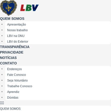
Ir
para
o
QUEM SOMOS
conteúdo
Apresentação
Nosso trabalho
LBV na ONU
LBV do Exterior
TRANSPARÊNCIA
PRIVACIDADE
NOTÍCIAS
CONTATO
Endereços
Fale Conosco
Seja Voluntário
Trabalhe Conosco
Aprendiz
Dúvidas
QUEM SOMOS