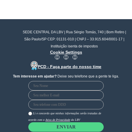
SEDE CENTRAL DA LBV | Rua Sérgio Tomás, 740 | Bom Retiro |
São Paulo/SP CEP: 01131-010 | CNPJ – 33.915.604/0001-17 |
Instituição isenta de impostos
Cookie Settings
F
I
Y
a
n
o
c
s
u
PCD - Faça parte do nosso time
e
t
t
b
a
u
Tem interesse em ajudar?
Deixe seu telefone que a gente te liga.
o
g
b
o
r
e
k
a
m
Li e concordo que minhas informações serão tratadas de
acordo com o
Aviso de Privacidade
da LBV
ENVIAR