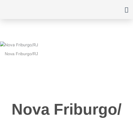
Ir
para
o
conteúdo
Nova Friburgo/RJ
Nova Friburgo
/