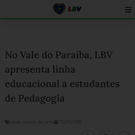
Ir
para
o
conteúdo
No Vale do Paraíba, LBV
apresenta linha
educacional a estudantes
de Pedagogia
Leida Genari de Lima
10/03/2015