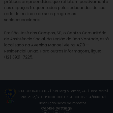
práticas empreendidas, que refletem positivamente
nos espaços frequentados pelos educandos de sua
rede de ensino e de seus programas
socioeducacionais.
Em São José dos Campos, SP, o Centro Comunitário
de Assistência Social, da Legião da Boa Vontade, está
localizado na Avenida Manoel Vieira, 4219 —
Residencial União. Para outras informações, ligue:
(12) 3921-7225.
SEDE CENTRAL DA LBV | Rua Sérgio Tomás, 740 | Bom Retiro |
São Paulo/SP CEP: 01131-010 | CNPJ – 33.915.604/0001-17 |
Instituição isenta de impostos
Cookie Settings
F
I
Y