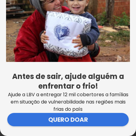
auxílio tão maravilhoso”, ressaltou.
LEIA TAMBÉM
+
Na LBV, crianças e adolescentes discutem o
respeito às diferenças
+
Atividades lúdicas promovem socialização e
divertem crianças atendidas
Antes de sair, ajude alguém a
Ao final da visita, as visitantes foram homenageadas
enfrentar o frio!
com um contagiante pique-pique Legionário. “O
carinho e a dedicação que podemos perceber
Ajude a LBV a entregar 12 mil cobertores a famílias
aqui transmite amor em todos os aspectos”, disse
em situação de vulnerabilidade nas regiões mais
Carina Santos.
frias do país
QUERO DOAR
Leida Genari de Lima