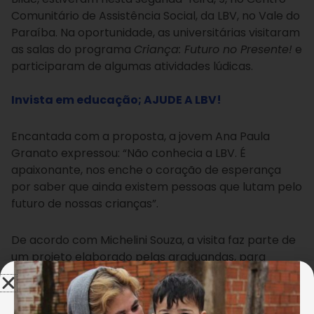
Comunitário de Assistência Social, da LBV, no Vale do
Paraíba. Na oportunidade, as universitárias visitaram
as salas do programa
Criança: Futuro no Presente!
e
participaram de algumas atividades lúdicas.
Invista em educação; AJUDE A LBV!
Encantada com a proposta, a jovem Ana Paula
Granato expressou: “Não conhecia a LBV. É
apaixonante, nos enche o coração de esperança
por saber que ainda existem pessoas que lutam pelo
futuro de nossas crianças”.
De acordo com Michelini Souza, a visita faz parte de
um projeto elaborado pelas graduandas, para
apresentação de portifólio em sala de
aula. “Parabéns a LBV, porque desenvolve um
trabalho especial. Obrigada por prestarem esse