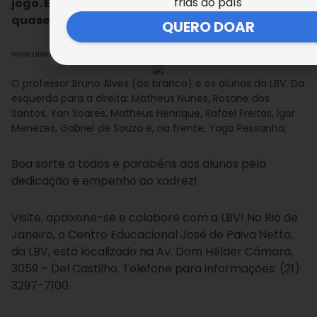
frias do país
jogo. Então, o xadrez tem contribuído muito em
quase todas as disciplinas da escola
”, concluiu.
QUERO DOAR
www.alex.org.br
O professor Bruno Alves (de branco) e os alunos da LBV. Da
esquerda para a direita: Matheus Nunes, Rosane dos
Santos, Yan Soares, Matheus Henrique, Rafael Freitas, Igor
Menezes, Gabriel de Souza e, na frente, Yago Pessanha.
Boa sorte a todos e parabéns aos alunos pela
dedicação e empenho ao xadrez!
Visite, apaixone-se e colabore com a LBV! No Rio de
Janeiro, o Centro Educacional José de Paiva Netto,
da LBV, está localizado na Av. Dom Hélder Câmara,
3059 – Del Castilho. Telefone para informações: (21)
3297-7100.