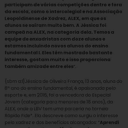
participam de várias competições dentro e fora
da escola, como o intercolegial e na Associação
Leopoldinense de Xadrez, ALEX, em que os
alunos se saíram muito bem. A Jéssica foi
campeã na ALEX, na categoria dela. Temos a
equipe de enxadristas com doze alunos e
estamos incluindo novos alunos do ensino
fundamental I. Eles têm mostrado bastante
interesse, gostam muito e isso proporciona
também amizade entre eles
“.
{sbm a:l}Jéssica de Oliveira França, 13 anos, aluna do
8º ano do ensino fundamental, é apaixonada pelo
esporte e, em 2016, foi a vencedora do Especial
Jovem (categoria para menores de 18 anos), da
ALEX, onde a LBV tem uma parceria no torneio
Rápido Fide*. Ela descreve como surgiu o interesse
pelo xadrez e dos benefícios alcançados: “
Aprendi