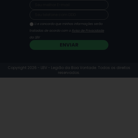
m
Li e concordo que minhas informações serão
tratadas de acordo com o
Aviso de Privacidade
da LBV
ENVIAR
Copyright 2026 - LBV - Legião da Boa Vontade. Todos os direitos
reservados.