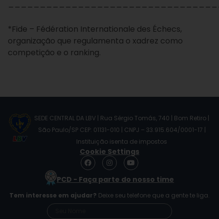
_________________________________
*Fide – Fédération Internationale des Échecs,
organização que regulamenta o xadrez como
competição e o ranking.
SEDE CENTRAL DA LBV | Rua Sérgio Tomás, 740 | Bom Retiro |
São Paulo/SP CEP: 01131-010 | CNPJ – 33.915.604/0001-17 |
Instituição isenta de impostos
Cookie Settings
F
I
Y
a
n
o
c
s
u
PCD - Faça parte do nosso time
e
t
t
b
a
u
Tem interesse em ajudar?
Deixe seu telefone que a gente te liga.
o
g
b
o
r
e
k
a