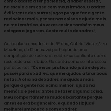
com o xadrez a ter paciência, a saber esperar,
na escola e em casa com meus irmãos. O xadrez
é diferente dos outros jogos porque faz a gente
raciocinar mais, pensar nas coisas e ajuda mais
na matemática. Às vezes ensino também meus
colegas a jogarem. Gosto muito de xadrez
”.
Outro aluno enxadrista do 6º ano, Gabriel Victor Silza
Mouzinho, de 12 anos, vai participar de uma
competição de xadrez e mostra-se confiante com o
resultado a ser obtido. Ele conta como se interessou
por esportes: “
Comecei praticando judô e depois
passei para o xadrez, que me ajudou a tirar boas
notas. A oficina de xadrez me ajudou mais
porque a gente raciocina melhor, ajuda na
memória e pensa antes de fazer alguma coisa.
Meu comportamento mudou bastante porque
antes eu era bagunceiro, e quando fiz judô
melhorei um pouco e com o xadrez