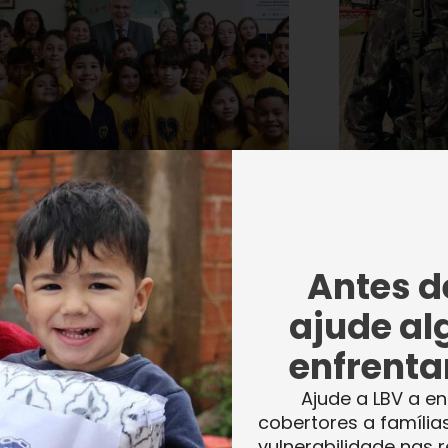
idente da LBV acompanha de
General Her
o as ações da Unidade de Porto
LBV nas en
Antes de
re/RS
ajude al
enfrentar
Ajude a LBV a en
cobertores a família
vulnerabilidade nas r