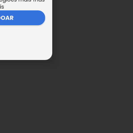
ís
DOAR