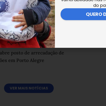
do pa
QUERO 
abre posto de arrecadação de
ões em Porto Alegre
VER MAIS NOTÍCIAS