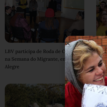
LBV participa de Roda de Conversa
Pres
na Semana do Migrante, em Porto
pert
Alegre
Aleg