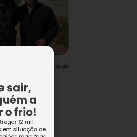
tz agradece parceria da
chentes do RS
 sair,
guém a
 o frio!
tregar 12 mil
s em situação de
egiões mais frias