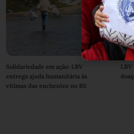
Solidariedade em ação: LBV
LBV 
entrega ajuda humanitária às
doaç
vítimas das enchentes no RS