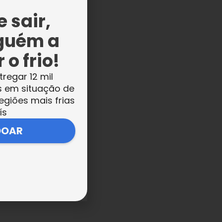
 sair,
guém a
 o frio!
tregar 12 mil
s em situação de
egiões mais frias
ís
DOAR