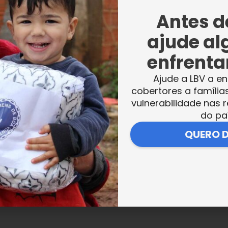
Antes de
ajude al
enfrentar
Ajude a LBV a en
cobertores a família
vulnerabilidade nas r
do pa
QUERO 
VER MAIS NOTÍCIAS