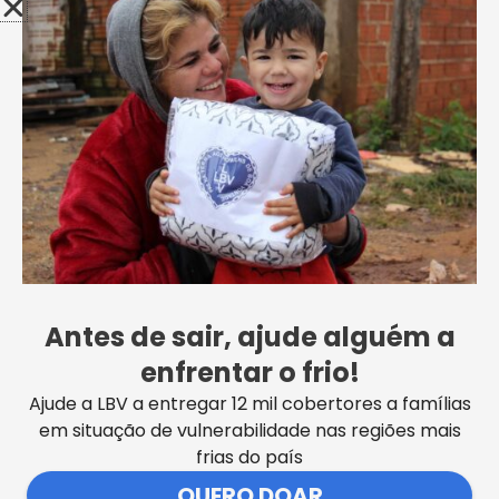
Francisco Periotto acompanha de perto
as ações de transformação social em
Lauro de Freitas
Antes de sair, ajude alguém a
enfrentar o frio!
VER MAIS NOTÍCIAS
Ajude a LBV a entregar 12 mil cobertores a famílias
em situação de vulnerabilidade nas regiões mais
frias do país
QUERO DOAR