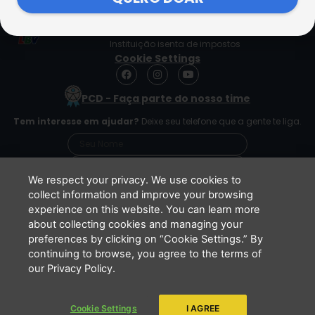
SEDE CENTRAL DA LBV | Rua Sérgio Tomás, 740 | Bom Retiro |
São Paulo/SP CEP: 01131-010 | CNPJ – 33.915.604/0001-17 |
Instituição isenta de impostos
Cookie Settings
F
I
Y
a
n
o
c
s
u
PCD - Faça parte do nosso time
e
t
t
b
a
u
Tem interesse em ajudar?
Deixe seu telefone que a gente te liga.
o
g
b
o
r
e
k
a
m
We respect your privacy. We use cookies to
collect information and improve your browsing
experience on this website. You can learn more
Li e concordo que minhas informações serão
about collecting cookies and managing your
tratadas de acordo com o
Aviso de Privacidade
preferences by clicking on “Cookie Settings.” By
da LBV
continuing to browse, you agree to the terms of
ENVIAR
our Privacy Policy.
Cookie Settings
I AGREE
Copyright 2026 - LBV - Legião da Boa Vontade. Todos os direitos