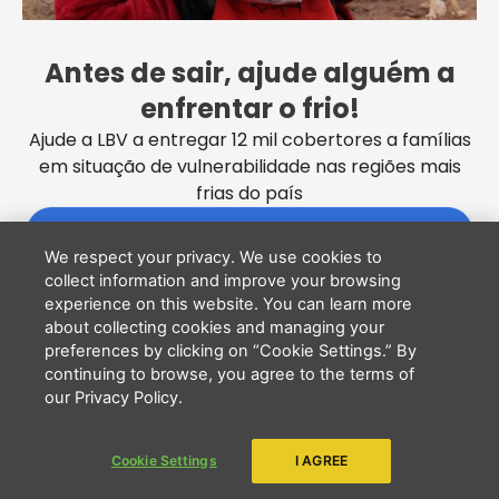
São Paulo/SP CEP: 01131-010 | CNPJ – 33.915.604/0001-17 |
Instituição isenta de impostos
Cookie Settings
Antes de sair, ajude alguém a
F
I
Y
a
n
o
enfrentar o frio!
c
s
u
PCD - Faça parte do nosso time
e
t
t
Ajude a LBV a entregar 12 mil cobertores a famílias
b
a
u
em situação de vulnerabilidade nas regiões mais
Tem interesse em ajudar?
Deixe seu telefone que a gente te liga.
o
g
b
o
r
e
frias do país
k
a
m
QUERO DOAR
We respect your privacy. We use cookies to
collect information and improve your browsing
experience on this website. You can learn more
Li e concordo que minhas informações serão
about collecting cookies and managing your
tratadas de acordo com o
Aviso de Privacidade
preferences by clicking on “Cookie Settings.” By
da LBV
continuing to browse, you agree to the terms of
ENVIAR
our Privacy Policy.
Cookie Settings
I AGREE
Copyright 2026 - LBV - Legião da Boa Vontade. Todos os direitos
reservados.