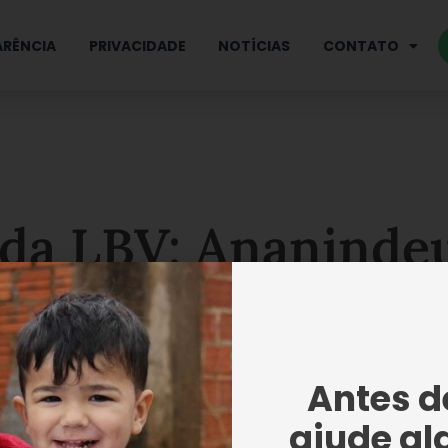
RÊNCIA
PRIVACIDADE
NOTÍCIAS
CONTATO
da LBV: Ananinde
Antes de
VER MAIS NOTÍCIAS
ajude al