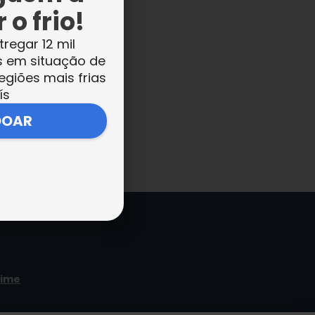
 o frio!
tregar 12 mil
s em situação de
egiões mais frias
ís
DOAR
time