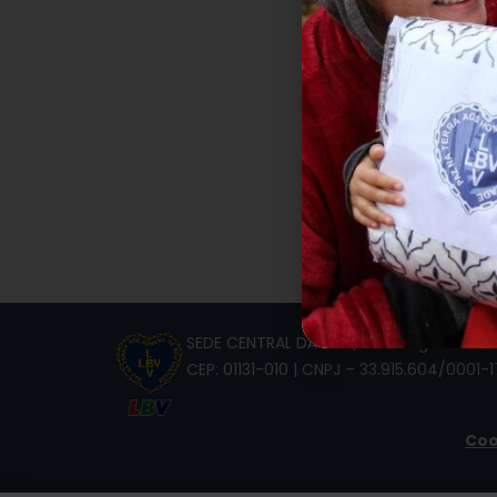
SEDE CENTRAL DA LBV | Rua Sérgio Tomás,
CEP: 01131-010 | CNPJ – 33.915.604/0001-1
Coo