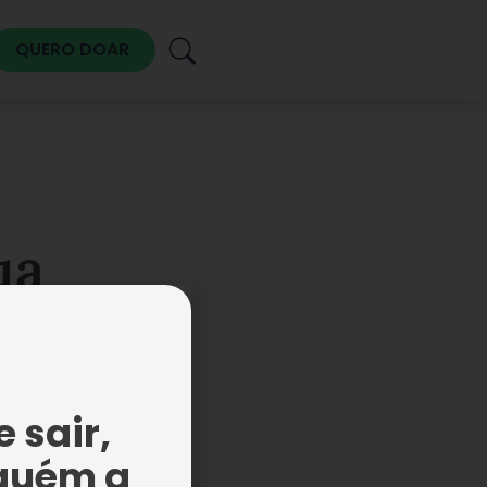
QUERO DOAR
ua
 sair,
guém a