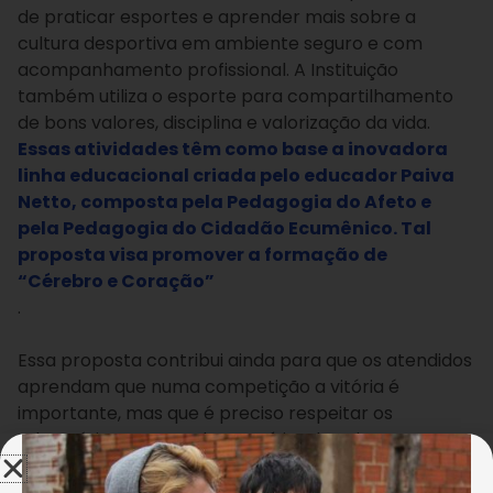
de praticar esportes e aprender mais sobre a
cultura desportiva em ambiente seguro e com
acompanhamento profissional. A Instituição
também utiliza o esporte para compartilhamento
de bons valores, disciplina e valorização da vida.
Essas atividades têm como base a inovadora
linha educacional criada pelo educador Paiva
Netto, composta pela Pedagogia do Afeto e
pela Pedagogia do Cidadão Ecumênico. Tal
proposta visa promover a formação de
“Cérebro e Coração”
.
Essa proposta contribui ainda para que os atendidos
aprendam que numa competição a vitória é
importante, mas que é preciso respeitar os
adversários, mantendo o espírito de união e
companheirismo. “As atividades competitivas são
experiências importantes na formação do indivíduo,