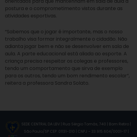
orientados para que mantenham em sala de aula a
postura e o comprometimento vistos durante as
atividades esportivas.
“Sabemos que o jogar é importante, mas o nosso
trabalho visa formar integralmente o cidadão. Não
adianta jogar bem e não se desenvolver em sala de
aula. A parte educacional está aliada ao esporte. A
criança precisa respeitar os colegas e professores,
tendo um comportamento que sirva de exemplo
para os outros, tendo um bom rendimento escolar”,
reitera a professora Sandra Solato.
SEDE CENTRAL DA LBV | Rua Sérgio Tomás, 740 | Bom Retiro |
São Paulo/SP CEP: 01131-010 | CNPJ – 33.915.604/0001-17 |