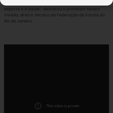
LBV vem incluindo as crianças à cidadania, ao
esporte e à saúde”, destacou o professor Moacir
Varella, diretor técnico da Federação de Karatê do
Rio de Janeiro.