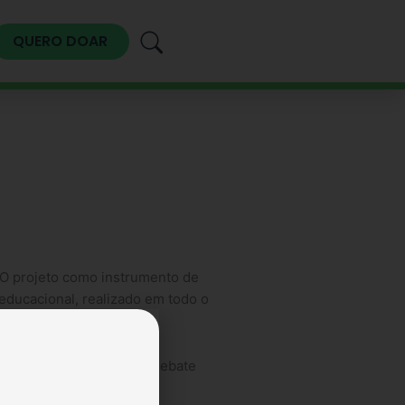
QUERO DOAR
 O projeto como instrumento de
oeducacional, realizado em todo o
iciar o conhecimento e o debate
ais.