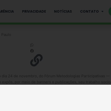
RÊNCIA
PRIVACIDADE
NOTÍCIAS
CONTATO
 Paulo
o dia 24 de novembro, do Fórum Metodologias Participativas —
ão expôs, por meio de banners e publicações, seu trabalho soci
aulo (USP) Leste, na capital paulista, teve como objetivo prop
ra a aprendizagem e a inclusão social nos ambientes educacion