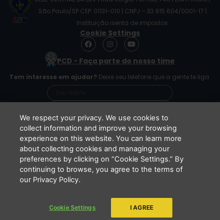
São Paulo/SP CEP: 01131-010 | CNPJ – 33.915.604/0001-17 |
Instituição isenta de impostos
Cookie Settings
F
I
Y
a
n
o
c
s
u
PCD - Faça parte do nosso time
e
t
t
b
a
u
Tem interesse em ajudar?
Deixe seu telefone que a gente te liga.
o
g
b
o
r
e
k
a
m
We respect your privacy. We use cookies to
collect information and improve your browsing
experience on this website. You can learn more
Li e concordo que minhas informações serão
about collecting cookies and managing your
tratadas de acordo com o
Aviso de Privacidade
preferences by clicking on “Cookie Settings.” By
da LBV
continuing to browse, you agree to the terms of
ENVIAR
our Privacy Policy.
Cookie Settings
I AGREE
Copyright 2026 - LBV - Legião da Boa Vontade. Todos os direitos
reservados.