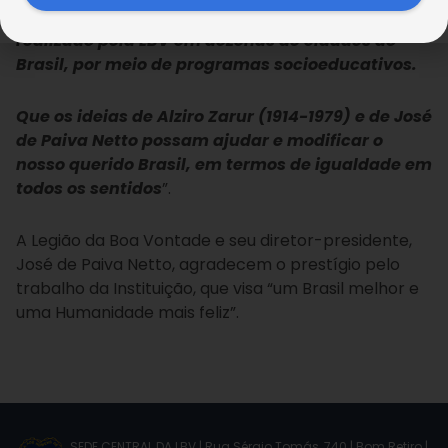
Os nossos parabéns pelo excelente trabalho
realizado pela LBV em dezenas de cidades do
Brasil, por meio de programas socioeducativos.
Que os ideias de Alziro Zarur (1914-1979) e de José
de Paiva Netto possam ajudar e modificar o
nosso querido Brasil, em termos de igualdade em
todos os sentidos
”.
A Legião da Boa Vontade e seu diretor-presidente,
José de Paiva Netto, agradecem o prestígio pelo
trabalho da Instituição, que visa “um Brasil melhor e
uma Humanidade mais feliz”.
SEDE CENTRAL DA LBV | Rua Sérgio Tomás, 740 | Bom Retiro |