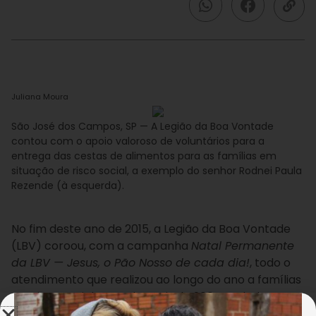
Juliana Moura
São José dos Campos, SP — A Legião da Boa Vontade
contou com o apoio valoroso de voluntários para a
entrega das cestas de alimentos para as famílias em
situação de risco social, a exemplo do senhor Rodnei Paula
Rezende (à esquerda).
No fim deste ano de 2015, a Legião da Boa Vontade
(LBV) coroou, com a campanha
Natal Permanente
da LBV — Jesus, o Pão Nosso de cada dia!
, todo o
atendimento que realizou ao longo do ano a famílias
em risco social. Ao todo, mais de 900 toneladas em
cestas de alimentos foram entregues a milhares de