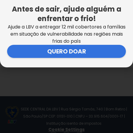
voluntários, parceiros e amigos de Boa Vontade.
Antes de sair, ajude alguém a
Confira!
{glf nid:47522}
enfrentar o frio!
Ajude a LBV a entregar 12 mil cobertores a famílias
Em Santos, SP, o Centro Comunitário de Assistência
em situação de vulnerabilidade nas regiões mais
Social, da Legião da Boa Vontade, está localizado
frias do país
na Av. Conselheiro Nébias, 398 — Encruzilhada. Para
QUERO DOAR
outras informações, ligue: (13) 3202-0080.
SEDE CENTRAL DA LBV | Rua Sérgio Tomás, 740 | Bom Retiro |
São Paulo/SP CEP: 01131-010 | CNPJ – 33.915.604/0001-17 |
Instituição isenta de impostos
Cookie Settings