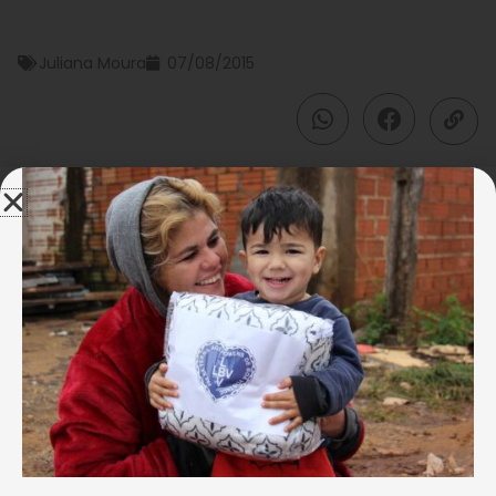
Juliana Moura
07/08/2015
Desde 1982, a
Legião da Boa Vontade (LBV)
beneficia famílias que vivem em situação de
pobreza, colaborando para a construção de uma
estrutura social sólida. Por meio de seu Centro
Comunitário de Assistência Social, desenvolve uma
série de projetos e programas socioassistenciais,
que melhoram a autoestima dos atendidos.
E para celebrar a importante marca, a Instituição
organizou uma grande festa e convidou atendidos,