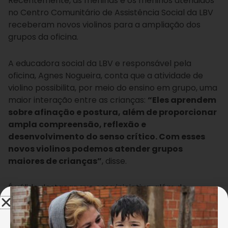
Recentemente, as meninas e os meninos atendidos
no Centro Comunitário de Assistência Social da LBV
receberam novos violinos para a ampliação dos
grupos da oficina.
A educadora social da LBV e responsável pela
oficina, Agnes Nogueira, conta que a atividade de
violino possibilita, por meio do ensino em grupo, uma
maior interação entre as crianças:
“Eles aprendem
sobre afinação e postura, além de proporcionar
ampla compreensão, reflexão e
desenvolvimento do senso crítico. Com esses
novos violinos podemos atender grupos
maiores de crianças”
, disse.
É válido destacar que essa iniciativa, além de
proporcionar conhecimento teórico e prático, é
uma ferramenta importante para o
desenvolvimento cognitivo, psicológico, humano e