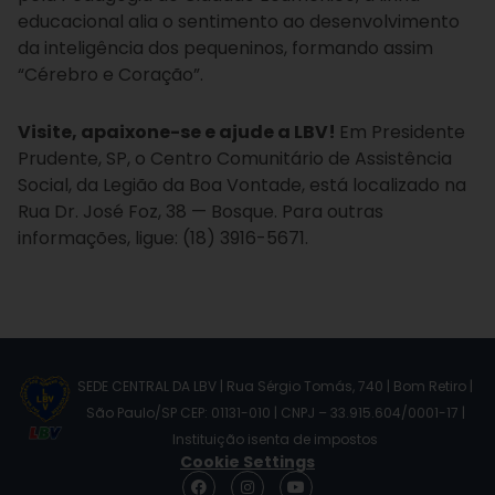
educacional alia o sentimento ao desenvolvimento
da inteligência dos pequeninos, formando assim
“Cérebro e Coração”.
Visite, apaixone-se e ajude a LBV!
Em Presidente
Prudente, SP, o Centro Comunitário de Assistência
Social, da Legião da Boa Vontade, está localizado na
Rua Dr. José Foz, 38 — Bosque. Para outras
informações, ligue: (18) 3916-5671.
SEDE CENTRAL DA LBV | Rua Sérgio Tomás, 740 | Bom Retiro |
São Paulo/SP CEP: 01131-010 | CNPJ – 33.915.604/0001-17 |
Instituição isenta de impostos
Cookie Settings
F
I
Y