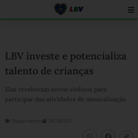
Ir
para
o
conteúdo
LBV investe e potencializa
talento de crianças
Elas receberam novos violinos para
participar das atividades de musicalização
Thiago Ferreira
28/09/2017