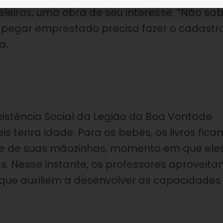
eleiras, uma obra de seu interesse. “Não sab
a pegar emprestado precisa fazer o cadastro
a.
istência Social da Legião da Boa Vontade
s tenra idade. Para os bebês, os livros fica
nce de suas mãozinhas, momento em que ele
s. Nesse instante, os professores aproveit
 que auxiliem a desenvolver as capacidades