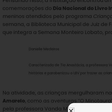
Pensando nisso, a Instituição encontrou u
comemorações do
Dia Nacional do Livro I
meninos atendidos pelo programa
Criança
semana, a Biblioteca Municipal de Juiz de 
que integra a Semana Monteiro Lobato, pro
Danielle Medeiros
Caracterizada de Tia Anastácia, a professora V
histórias e parabenizou a LBV por trazer as crian
Na atividade, as crianças mergulharam nas
Amarelo
, como as aventuras “O Minotauro
pela professora Vanda Maria Ferreira, car