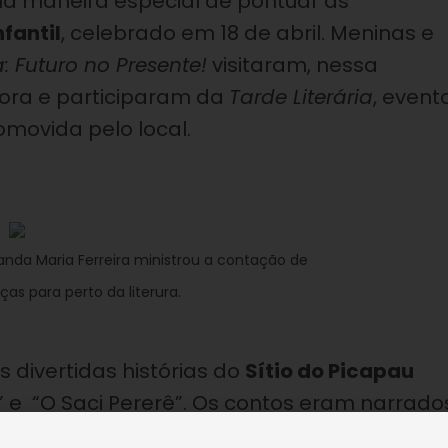
ma maneira especial de pontuar as
nfantil
, celebrado em 18 de abril. Meninas e
: Futuro no Presente!
visitaram, nessa
Fora e participaram da
Tarde Literária
, event
movida pelo local.
anda Maria Ferreira ministrou a contação de
ças para perto da literura.
 divertidas histórias do
Sítio do Picapau
” e “O Saci Pererê”. Os contos eram narrado
acterizada como a Tia Anastácia. A maneira