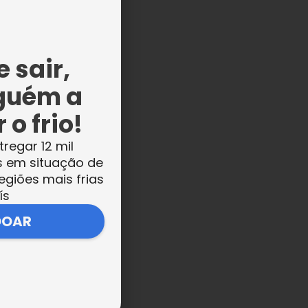
do
e 8
 sair,
guém a
 o frio!
ças
tregar 12 mil
s em situação de
egiões mais frias
ís
DOAR
e