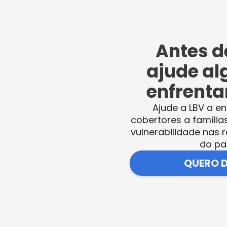
do o público, chamou a atenção dos
tida quando os ouvintes puderam participar 
oi muito bom”, comentou a atendida Isabel, d
Antes de
ajude al
enfrentar
crianças, destacando o entusiasmo e a
dade. “Parabenizo a LBV por trazer as crian
Ajude a LBV a en
cobertores a família
o-as à leitura”, disse.
vulnerabilidade nas r
do pa
ça a nossa proposta educacional
QUERO 
ais a atividade como a pequena Bianca
ira vez a Biblioteca de Juiz de Fora e ficou
al oferece ao público. Em meio à diversidad