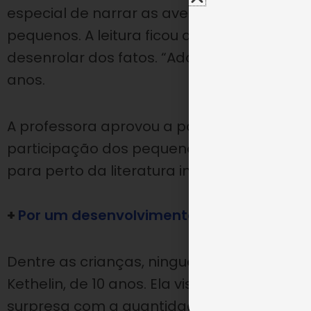
especial de narrar as aventuras, envolven
pequenos. A leitura ficou ainda mais diver
desenrolar dos fatos. “Adorei participar, f
anos.
A professora aprovou a participação das 
participação dos pequenos durante a ativi
para perto da literatura infantil, incentivand
+
Por um desenvolvimento integral: conhe
Dentre as crianças, ninguém aproveitou m
Kethelin, de 10 anos. Ela visitava pela prime
surpresa com a quantidade livros que o loc