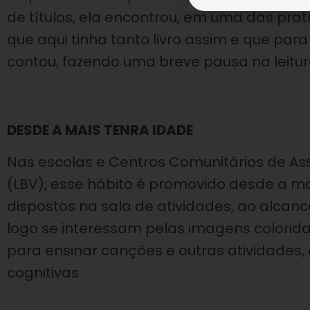
de títulos, ela encontrou, em uma das prat
que aqui tinha tanto livro assim e que par
contou, fazendo uma breve pausa na leitur
DESDE A MAIS TENRA IDADE
Nas escolas e Centros Comunitários de Ass
(LBV), esse hábito é promovido desde a mai
dispostos na sala de atividades, ao alca
logo se interessam pelas imagens colorida
para ensinar canções e outras atividades,
cognitivas.