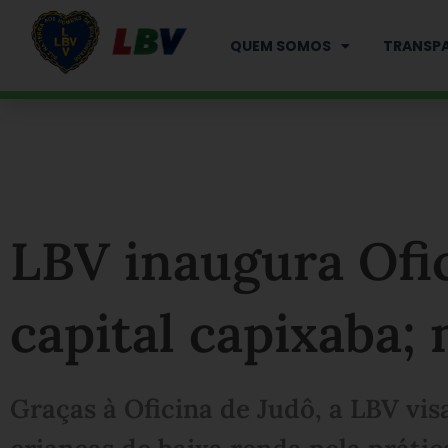
Ir
para
QUEM SOMOS
TRANSPA
o
conteúdo
LBV inaugura Ofi
capital capixaba;
Graças à Oficina de Judô, a LBV vis