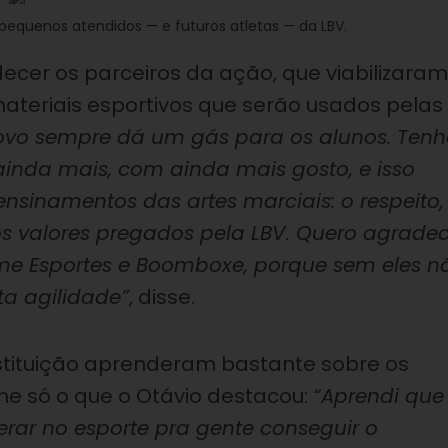
equenos atendidos — e futuros atletas — da LBV.
er os parceiros da ação, que viabilizaram
eriais esportivos que serão usados pelas
novo sempre dá um gás para os alunos. Ten
r ainda mais, com ainda mais gosto, e isso
s ensinamentos das artes marciais: o respeito,
s valores pregados pela LBV. Quero agradec
Prime Esportes e Boomboxe, porque sem eles n
ta agilidade”
, disse.
Instituição aprenderam bastante sobre os
lhe só o que o Otávio destacou:
“Aprendi que
verar no esporte pra gente conseguir o