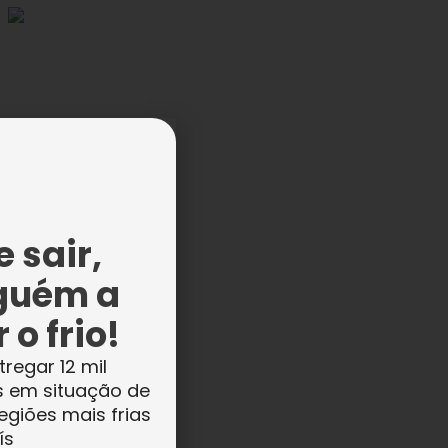
tou
 sair,
guém a
,
 o frio!
tregar 12 mil
s em situação de
egiões mais frias
ís