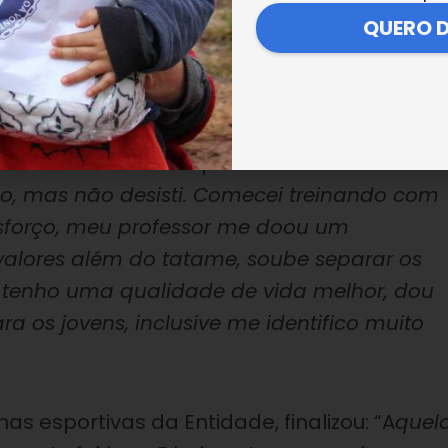
E completa:
“Eu gostei muito de ter me
QUERO 
ajudarem as crianças. Incentivá-las a não u
egar muito longe”
.
ilva, faixa-preta de Jiu-jítsu, também deu
 as artes marciais podem fazer.
“Não tinha
o, mas não desisti. Comecei treinando com
sforço, meu professor me doou um
alores além do tatame, soube separar os
je tenho uma qualidade de vida melhor, dou
a os jovens, inclusive me identifico muito
as esportivas da Entidade, finalizou: “A
quel