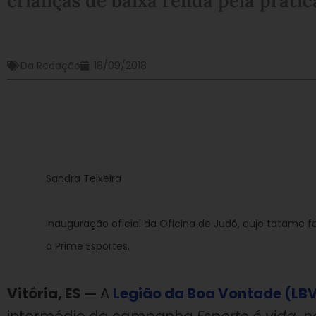
crianças de baixa renda pela prátic
Da Redação
18/09/2018
Sandra Teixeira
Inauguração oficial da Oficina de Judô, cujo tatame foi
a Prime Esportes.
Vitória, ES —
A
Legião da Boa Vontade (LB