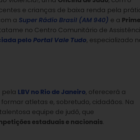
ão violência!
, uma
Oficina de Judô
, com o
centes e crianças de baixa renda pela práti
 com a
Super Rádio Brasil (AM 940)
e a
Prim
o tatame no Centro Comunitário de Assistênc
ciada pelo
Portal Vale Tudo
, especializado n
a pela
LBV no Rio de Janeiro
, oferecerá a
e formar atletas e, sobretudo, cidadãos. Na
talentosa equipe de judô, que
mpetições estaduais e nacionais
.