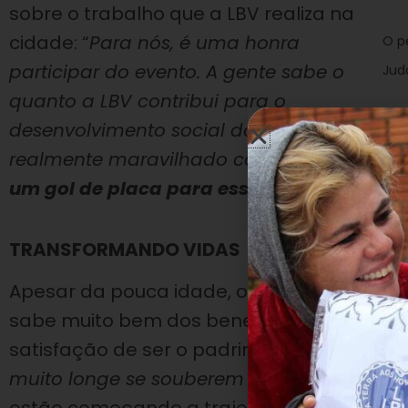
sobre o trabalho que a LBV realiza na
cidade: “
Para nós, é uma honra
O p
participar do evento. A gente sabe o
Jud
quanto a LBV contribui para o
desenvolvimento social do Brasil. Não conh
realmente maravilhado com a estrutura q
um gol de placa para essa Instituição que
TRANSFORMANDO VIDAS
Apesar da pouca idade, o pequeno campeão
sabe muito bem dos benefícios proporciona
satisfação de ser o padrinho da nova sala
muito longe se souberem aproveitar as au