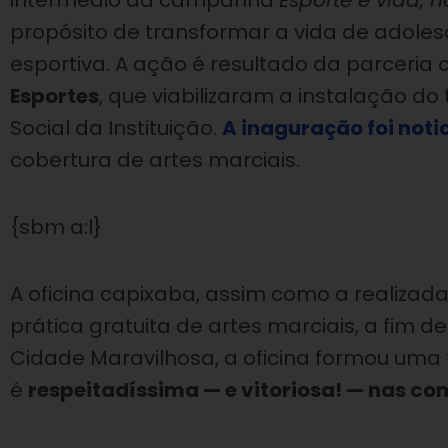
intermédio da campanha
Esporte é vida, n
propósito de transformar a vida de adoles
esportiva. A ação é resultado da parceria
Esportes
, que viabilizaram a instalação d
Social da Instituição.
A inaguração foi noti
cobertura de artes marciais.
{sbm a:l}
A oficina capixaba, assim como a realizad
prática gratuita de artes marciais, a fim d
Cidade Maravilhosa, a oficina formou uma 
é
respeitadíssima — e vitoriosa! — nas co