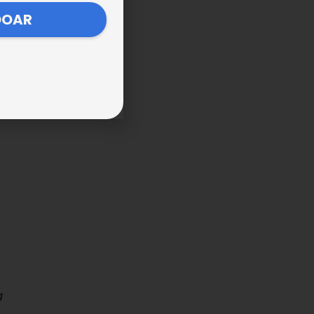
DOAR
sar
a