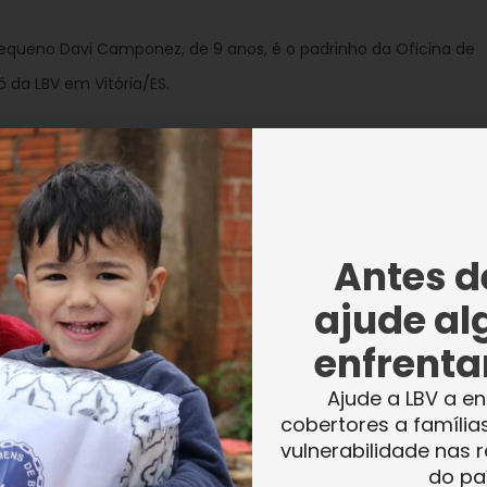
equeno Davi Camponez, de 9 anos, é o padrinho da Oficina de
ô da LBV em Vitória/ES.
ecia as instalações aqui em Vitória, mas es
ue vocês têm.
Essa iniciativa da LBV é mais
 contribui tanto
”.
Antes de
ajude al
, medalha de ouro no mundial de Jiu-jítsu
enfrentar
dos pelas artes marciais e fala da
Ajude a LBV a en
.
“
Disciplina, foco e respeito
. Vocês podem ir
cobertores a família
vulnerabilidade nas r
las de Judô”
, disse Davi aos coleguinhas que
do pa