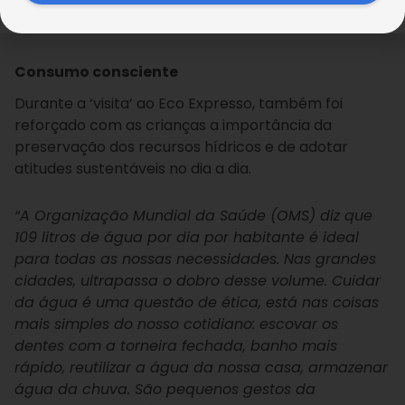
necessários para que a água suja que chega do
rio se torne limpa, potável e pronta para beber”
.
Consumo consciente
Durante a ‘visita’ ao Eco Expresso, também foi
reforçado com as crianças a importância da
preservação dos recursos hídricos e de adotar
atitudes sustentáveis no dia a dia.
“A Organização Mundial da Saúde (OMS) diz que
109 litros de água por dia por habitante é ideal
para todas as nossas necessidades. Nas grandes
cidades, ultrapassa o dobro desse volume. Cuidar
da água é uma questão de ética, está nas coisas
mais simples do nosso cotidiano: escovar os
dentes com a torneira fechada, banho mais
rápido, reutilizar a água da nossa casa, armazenar
água da chuva. São pequenos gestos da