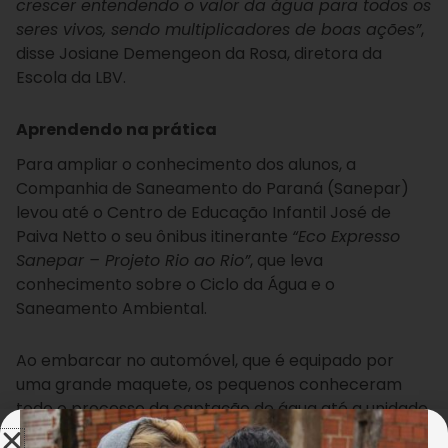
crescer entendendo o valor da água para todos os
seres vivos, sendo multiplicadores de boas ações”
,
disse Josiane Demengeon da Rosa, diretora da
Escola da LBV.
Aprendendo na prática
Para ampliar o conhecimento dos alunos, a
Companhia de Saneamento do Paraná (Sanepar)
levou até o Centro de Educação Infantil José de
Paiva Netto o seu ônibus itinerante
“Eco Expresso
Sanepar – Projeto Rio ao Rio”
, que leva
conhecimento sobre o Ciclo da Água e o
Saneamento Ambiental.
Ao embarcar no automóvel, que é equipado por
uma grande maquete, os pequenos conheceram
todo o processo da captação de água até a unidade
de tratamento, onde ela se torna potável.