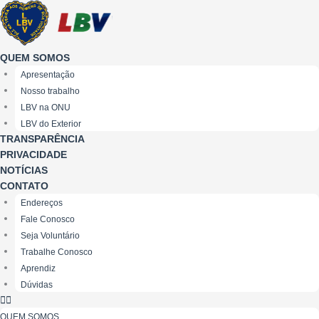
Ir
para
o
conteúdo
QUEM SOMOS
Apresentação
Nosso trabalho
LBV na ONU
LBV do Exterior
TRANSPARÊNCIA
PRIVACIDADE
NOTÍCIAS
CONTATO
Endereços
Fale Conosco
Seja Voluntário
Trabalhe Conosco
Aprendiz
Dúvidas
QUEM SOMOS