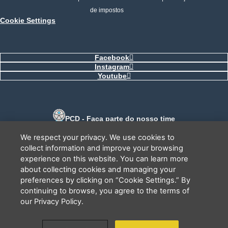
de impostos
Cookie Settings
Facebook
Instagram
Youtube
PCD - Faça parte do nosso time
Tem interesse em ajudar?
Deixe seu telefone que a gente te liga.
We respect your privacy. We use cookies to
collect information and improve your browsing
experience on this website. You can learn more
about collecting cookies and managing your
preferences by clicking on “Cookie Settings.” By
continuing to browse, you agree to the terms of
our Privacy Policy.
Li e concordo que minhas informações serão tratadas de
acordo com o
Aviso de Privacidade
da LBV
ENVIAR