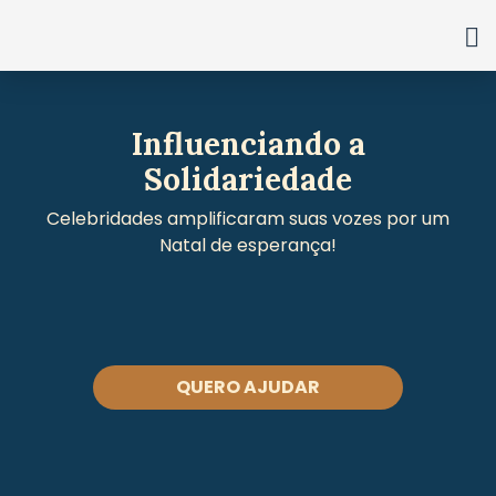
Ir
para
o
conteúdo
Influenciando a
Solidariedade
Celebridades amplificaram suas vozes por um
Natal de esperança!
QUERO AJUDAR