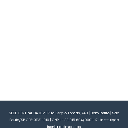
SEDE CENTRAL DA LBV | Rua Sérgio Tomás, 740 | Bom Retiro | São
Paulo/SP CEP: 01131-010 | CNPJ – 33.915.604/0001-17 | Instituição
isenta de impostos