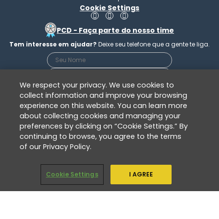
Cookie Settings
F
I
Y
a
n
o
PCD - Faça parte do nosso time
c
s
u
e
t
t
Tem interesse em ajudar?
Deixe seu telefone que a gente te liga.
b
a
u
o
g
b
o
r
e
k
a
m
We respect your privacy. We use cookies to
collect information and improve your browsing
experience on this website. You can learn more
Li e concordo que minhas informações serão
about collecting cookies and managing your
tratadas de acordo com o
Aviso de Privacidade
preferences by clicking on “Cookie Settings.” By
da LBV
continuing to browse, you agree to the terms
ENVIAR
of our Privacy Policy.
Cookie Settings
I AGREE
Copyright 2026 - LBV - Legião da Boa Vontade. Todos os direitos
reservados.
Quem somos
Apresentação