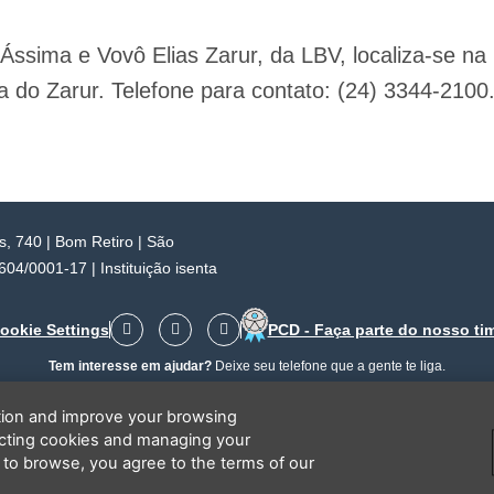
Ássima e Vovô Elias Zarur, da LBV, localiza-se na
 do Zarur. Telefone para contato: (24) 3344-2100
 740 | Bom Retiro | São
4/0001-17 | Instituição isenta
F
I
Y
ookie Settings
PCD - Faça parte do nosso ti
a
n
o
c
s
u
Tem interesse em ajudar?
Deixe seu telefone que a gente te liga.
e
t
t
b
a
u
o
g
b
ation and improve your browsing
o
r
e
ecting cookies and managing your
k
a
Li e concordo que minhas informações serão tratadas de acordo com o
Aviso de Privacidade
da LBV
m
 to browse, you agree to the terms of our