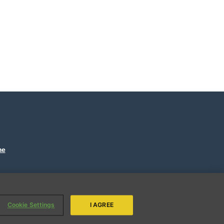
.
me
ENVIAR
Cookie Settings
I AGREE