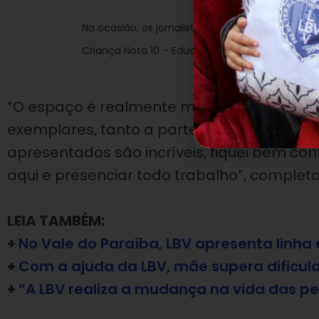
Na ocasião, os jornalistas receberam das cri
Criança Nota 10 – Educar alimenta o futuro!.
“O espaço é realmente maravilhoso e os s
exemplares, tanto a parte educacional qua
apresentados são incríveis, fiquei bem con
aqui e presenciar todo trabalho”, complet
LEIA TAMBÉM:
+
No Vale do Paraíba, LBV apresenta linh
+
Com a ajuda da LBV, mãe supera dificulda
+
“A LBV realiza a mudança na vida das p