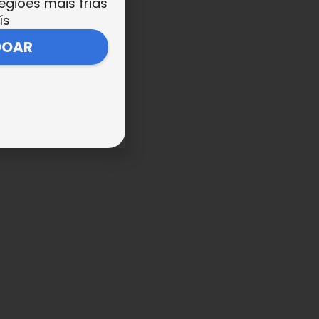
egiões mais frias
ís
DOAR
ão