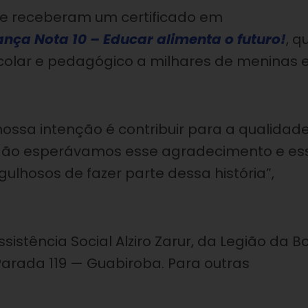
ade receberam
um certificado em
ança Nota 10 – Educar alimenta o futuro!
, q
escolar e pedagógico a milhares de meninas 
nossa intenção é contribuir para a qualidad
 Não esperávamos esse agradecimento e es
gulhosos de fazer parte dessa história”,
sistência Social Alziro Zarur, da Legião da B
 Parada 119 — Guabiroba. Para outras