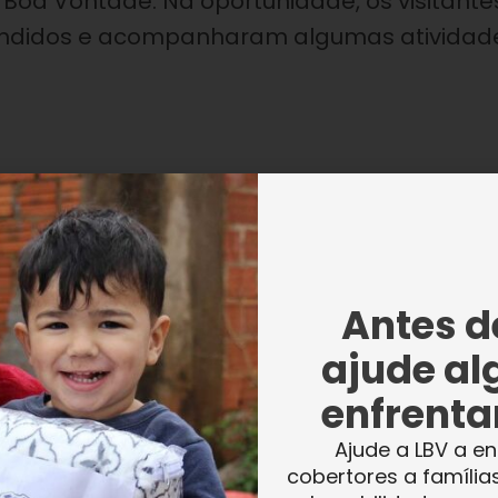
da Boa Vontade. Na oportunidade, os visitante
ndidos e acompanharam algumas atividad
 e a estrutura da Instituição, Carolina
e nossa contribuição é revertida para essa
rque nós estamos tirando essas crianças da
Antes de
 agradecer pela oportunidade de poder
ajude al
o, realmente me sinto na obrigação de
i”.
enfrentar
Ajude a LBV a en
cobertores a família