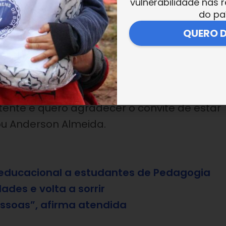
vulnerabilidade nas r
do pa
anças da LBV o agradecimento pelo apoio à campanha
QUERO 
erviços que são prestados aqui são
nto a parte de estrutura. Os projetos que s
tente e quero agradecer o convite de estar
ou Anderson Almeida.
a educacional a estudantes de Pedagogia
des e volta a sorrir
essoas”, afirma atendida