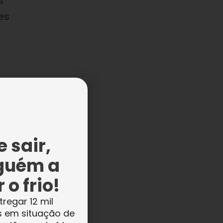
s
es
s
 sair,
guém a
 o frio!
tregar 12 mil
s em situação de