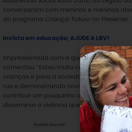
Assistência Social Alziro Zarur, da Legião 
conversaram com meninas e meninos ate
do programa
Criança: Futuro no Presente!
.
Invista em educação; AJUDE A LBV!
Impressionada com a qualidade do trabalho
comentou: “Estou muito contente em ver qu
crianças e para a sociedade em geral, po
rua e demonstrando novos valores. Quero
contribuir um pouquinho com esse trabalh
disseminar a vivência que a gente teve aqu
Nadiele Bortolin