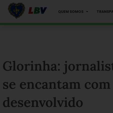
Ir
para
QUEM SOMOS
TRANSPA
o
conteúdo
Glorinha: jornali
se encantam com 
desenvolvido