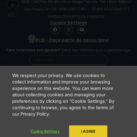
SEDE CENTRAL DA LBV | Rua Sérgio Tomás, 740 | Bom Retiro |
São Paulo/SP CEP: 01131-010 | CNPJ – 33.915.604/0001-17 |
Instituição isenta de impostos
Cookie Settings
F
I
Y
a
n
o
c
s
u
PCD - Faça parte do nosso time
e
t
t
b
a
u
Tem interesse em ajudar?
Deixe seu telefone que a gente te liga.
o
g
b
o
r
e
k
a
m
We respect your privacy. We use cookies to
collect information and improve your browsing
experience on this website. You can learn more
Li e concordo que minhas informações serão
about collecting cookies and managing your
tratadas de acordo com o
Aviso de Privacidade
preferences by clicking on “Cookie Settings.” By
da LBV
continuing to browse, you agree to the terms of
ENVIAR
our Privacy Policy.
Cookie Settings
I AGREE
Copyright 2026 - LBV - Legião da Boa Vontade. Todos os direitos
reservados.