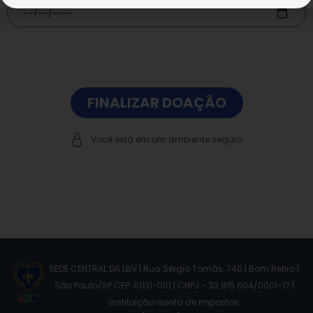
FINALIZAR DOAÇÃO
Você está em um ambiente seguro.
SEDE CENTRAL DA LBV | Rua Sérgio Tomás, 740 | Bom Retiro |
São Paulo/SP CEP: 01131-010 | CNPJ – 33.915.604/0001-17 |
Instituição isenta de impostos