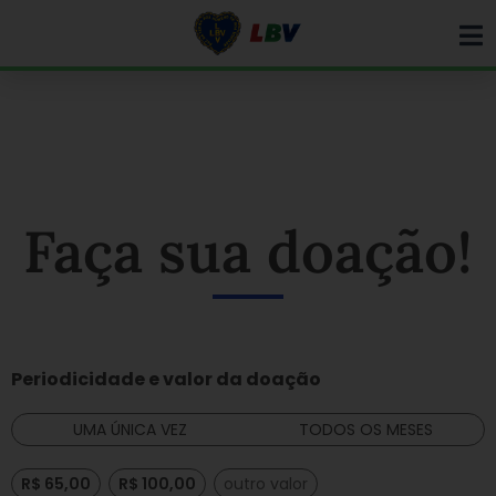
Ir
para
o
conteúdo
Faça sua doação!
Periodicidade e valor da doação
UMA ÚNICA VEZ
TODOS OS MESES
R$ 65,00
R$ 100,00
outro valor