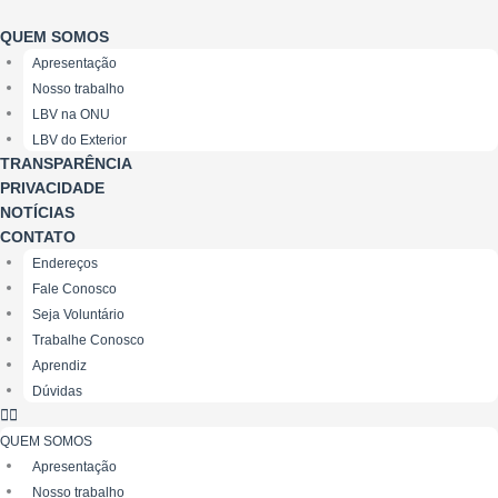
Ir
para
QUEM SOMOS
o
Apresentação
conteúdo
Nosso trabalho
LBV na ONU
LBV do Exterior
TRANSPARÊNCIA
PRIVACIDADE
NOTÍCIAS
CONTATO
Endereços
Fale Conosco
Seja Voluntário
Trabalhe Conosco
Aprendiz
Dúvidas
QUEM SOMOS
Apresentação
Nosso trabalho