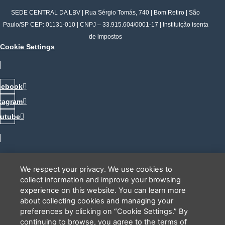
SEDE CENTRAL DA LBV | Rua Sérgio Tomás, 740 | Bom Retiro | São
Paulo/SP CEP: 01131-010 | CNPJ – 33.915.604/0001-17 | Instituição isenta
de impostos
Cookie Settings
cebook
tagram
utube
PCD - Faça parte do nosso time
Tem interesse em ajudar?
Deixe seu telefone que a gente te liga.
We respect your privacy. We use cookies to
collect information and improve your browsing
experience on this website. You can learn more
about collecting cookies and managing your
preferences by clicking on “Cookie Settings.” By
continuing to browse, you agree to the terms of