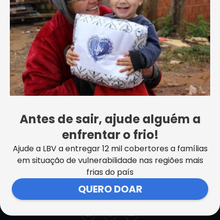
feira, das 8h às 18h.
CHATBOT
Essa informação foi útil?
Antes de sair, ajude alguém a
enfrentar o frio!
Ajude a LBV a entregar 12 mil cobertores a famílias
em situação de vulnerabilidade nas regiões mais
SEDE CENTRAL DA LBV | Rua Sérgio Tomás, 740 | Bom Retiro |
frias do país
São Paulo/SP CEP: 01131-010 | CNPJ – 33.915.604/0001-17 |
QUERO DOAR
Instituição isenta de impostos
Cookie Settings
F
I
Y
a
n
o