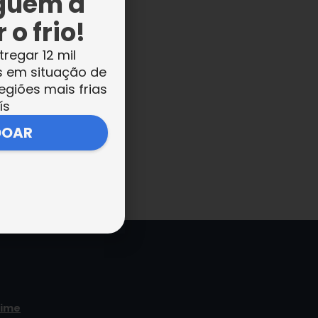
guém a
 o frio!
tregar 12 mil
s em situação de
egiões mais frias
ís
DOAR
time