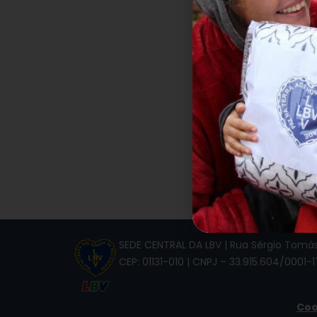
SEDE CENTRAL DA LBV | Rua Sérgio Tomás,
CEP: 01131-010 | CNPJ – 33.915.604/0001-1
Coo