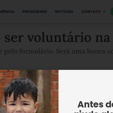
RÊNCIA
PRIVACIDADE
NOTÍCIAS
CONTATO
ser voluntário na
e pelo formulário. Será uma honra c
 seu interesse e o seu coração solidário! A
muito importante para a realização e o suce
Antes de
al. Preencha o seu formulário e aguarde a n
ntato!