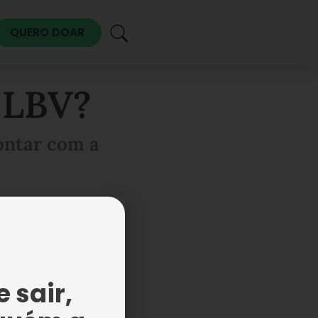
QUERO DOAR
 LBV?
ontar com a
 atividade
sso do nosso
 sair,
ossa equipe