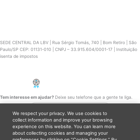
SEDE CENTRAL DA LBV | Rua Sérgio Tomás, 740 | Bom Retiro | São
Paulo/SP CEP: 01131-010 | CNPJ – 33.915.604/0001-17 | Instituição
isenta de impostos
Cookie Settings
F
I
Y
a
n
o
PCD - Faça parte do nosso time
c
s
u
e
t
t
b
a
u
Tem interesse em ajudar?
Deixe seu telefone que a gente te liga.
o
g
b
o
r
e
k
a
We respect your privacy. We use cookies to
m
collect information and improve your browsing
experience on this website. You can learn more
about collecting cookies and managing your
Li e concordo que minhas informações serão tratadas de
preferences by clicking on “Cookie Settings.” By