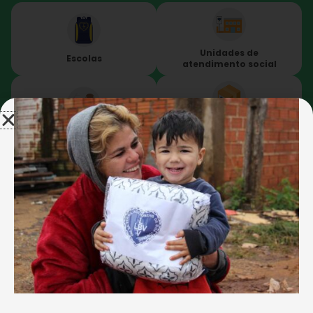
Unidades de
Escolas
atendimento social
Cesta de alimentos e
Abrigo para idosos
demais doações
Cursos
Para organizações e
profissionalizantes
projetos sociais
Veja também: