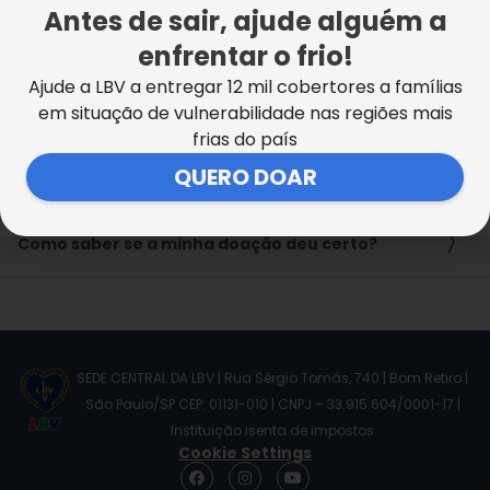
Antes de sair, ajude alguém a
A LBV só doa cestas de alimentos no Natal?
enfrentar o frio!
Ajude a LBV a entregar 12 mil cobertores a famílias
Como conseguir um kit de material escolar?
em situação de vulnerabilidade nas regiões mais
frias do país
Como conseguir vaga na escola da LBV de São
QUERO DOAR
Paulo/SP?
Como saber se a minha doação deu certo?
SEDE CENTRAL DA LBV | Rua Sérgio Tomás, 740 | Bom Retiro |
São Paulo/SP CEP: 01131-010 | CNPJ – 33.915.604/0001-17 |
Instituição isenta de impostos
Cookie Settings
F
I
Y
a
n
o