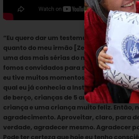
“Eu quero dar um testemunho e dizer um 
quanto do meu irmão [Zezé di Camargo], c
uma das mais sérias do mundo. Alguns ano
fomos convidados para sermos padrinhos
eu tive muitos momentos felizes e memoráv
qual eu já conhecia a Instituição, mas ne
de berço, crianças de 5 anos, de 3 anos, 
criança e uma criança muito feliz. Então
agradecimento. Aproveitar, claro, para de
verdade, agradecer mesmo. Agradecer por
Pode ter certeza que hoje eu tenho consc