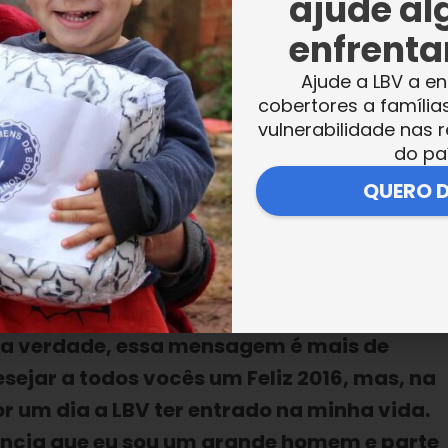
ajude al
enfrentar
Ajude a LBV a en
cobertores a família
pouquinho da minha história, um tanto min
vulnerabilidade nas r
om esta instituição que na minha opinião 
do pa
s atrás, eu acho que uns 20 anos atrás, nó
QUERO 
 de uma Odontoteca da LBV. Na minha vid
eis e esse dia foi uma tarde maravilhosa,
sse dia eu conheci todo um trabalho … crian
todos brincando. Eu me tornei naquele dia u
, na verdade, essa mensagem é mais de
sejar a todos vocês um Feliz 2016, mas, na
 um dia a LBV ter entrado na minha vida.
iência que eu sou um grande homem e parte