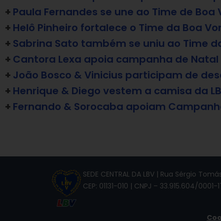
+
Paula Fernandes se une ao Time de Boa
+
Helô Pinheiro fortalece o Time da Boa V
+
Sabrina Sato também se uniu ao Time da
+
Cantora Lexa apoia campanha de Natal d
+
João Bosco & Vinicius participam de desa
+
Henrique & Diego vestem a camisa da LBV
+
Fernando & Sorocaba apoiam Campanha
SEDE CENTRAL DA LBV | Rua Sérgio Tomás,
CEP: 01131-010 | CNPJ – 33.915.604/0001-1
Coo