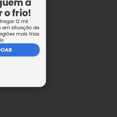
guém a
 o frio!
tregar 12 mil
s em situação de
ha
egiões mais frias
é
ís
s
DOAR
a
 no
ças
ma