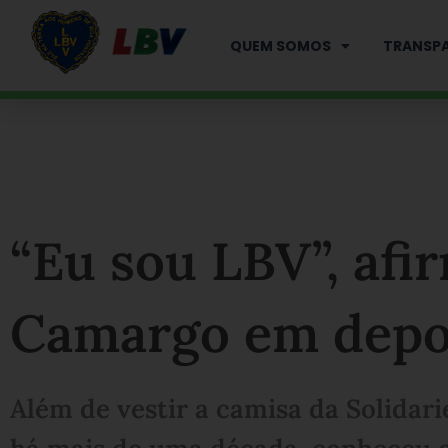
Ir
para
QUEM SOMOS
TRANSPA
o
conteúdo
“Eu sou LBV”, afi
Camargo em dep
Além de vestir a camisa da Solida