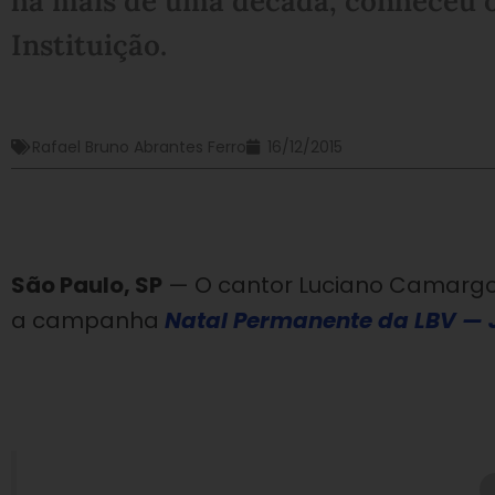
há mais de uma década, conheceu o
Instituição.
Rafael Bruno Abrantes Ferro
16/12/2015
São Paulo, SP
— O cantor Luciano Camargo 
a campanha
Natal Permanente da LBV — J