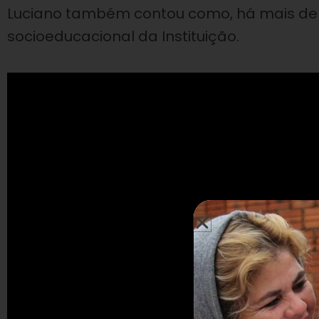
Luciano também contou como, há mais de
socioeducacional da Instituição.