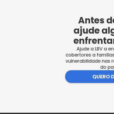
 vai alterar a minha voz. Então, o aspecto
a musculatura. Se eu souber lidar com estas
Antes de
nal, se eu souber liberar a musculatura
ajude al
rretos, o efeito na minha voz será menor”.
enfrentar
Ajude a LBV a en
cobertores a família
se a senhora Eunice Augusta Neves, 77 anos:
vulnerabilidade nas r
s que eu tinha. Ela ensinou muitos exercícios,
do pa
ue se a gente tiver os cuidados envelhece c
QUERO 
que eu não aprendi na mocidade, estou
s acolhe, nos dá segurança, tudo que é bo
vim para cá! ”