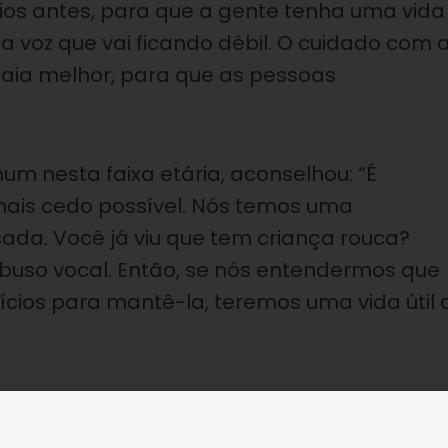
cios antes, para que a gente tenha uma vida
a voz que vai ficando débil. O cuidado com 
saia melhor, para que as pessoas
um nesta faixa etária, aconselhou: “É
mais cedo possível. Nós temos uma
ada. Você já viu que tem criança rouca?
buso vocal. Então, se nós entendermos que
ícios para mantê-la, teremos uma vida útil 
 a especialista alertou: “O que faz a
esses músculos estão tensos, se o meu