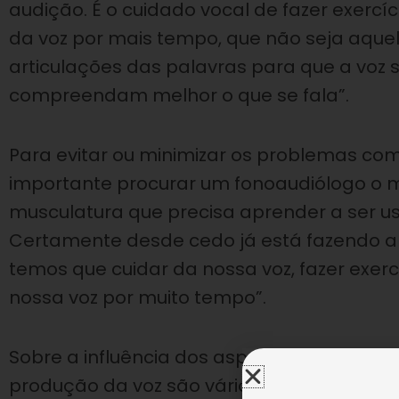
audição. É o cuidado vocal de fazer exercí
da voz por mais tempo, que não seja aquel
articulações das palavras para que a voz 
compreendam melhor o que se fala”.
Para evitar ou minimizar os problemas com
importante procurar um fonoaudiólogo o 
musculatura que precisa aprender a ser us
Certamente desde cedo já está fazendo a
temos que cuidar da nossa voz, fazer exerc
nossa voz por muito tempo”.
Sobre a influência dos aspectos emocionais,
produção da voz são vários músculos. Se 