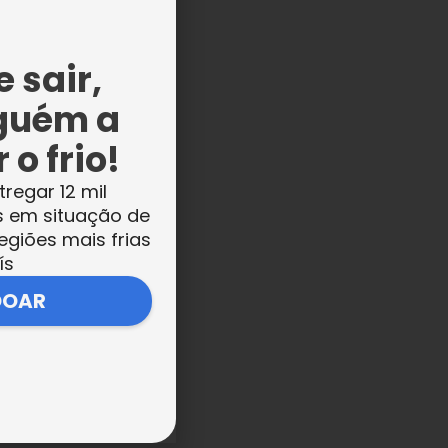
 sair,
guém a
 o frio!
tregar 12 mil
s em situação de
 “A
egiões mais frias
ís
om
DOAR
m