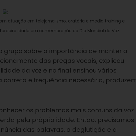
com atuação em telejornalismo, oratória e media training e
 terceira idade em comemoração ao Dia Mundial da Voz.
u o grupo sobre a importância de manter a
ncionamento das pregas vocais, explicou
dade da voz e no final ensinou vários
a correta e frequência necessária, produze
 conhecer os problemas mais comuns da voz
perda pela própria idade. Então, precisamos
núncia das palavras, a deglutição e a