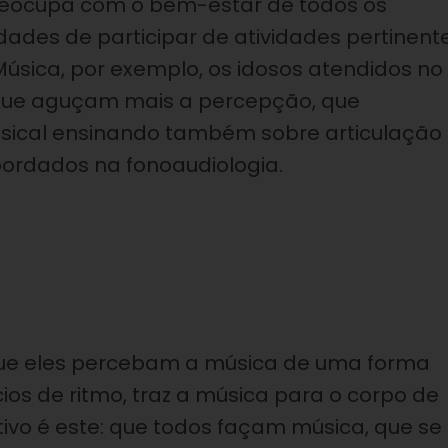
reocupa com o bem-estar de todos os
idades de participar de atividades pertinent
Música, por exemplo, os idosos atendidos no
 que aguçam mais a percepção, que
usical ensinando também sobre articulação
bordados na fonoaudiologia.
que eles percebam a música de uma forma
cios de ritmo, traz a música para o corpo de
tivo é este: que todos façam música, que se