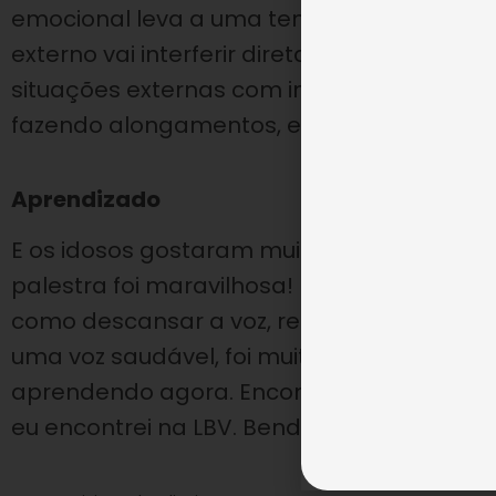
emocional leva a uma tensão muscular, isso
externo vai interferir diretamente na minh
situações externas com inteligência emocio
fazendo alongamentos, exercícios vocais co
Aprendizado
E os idosos gostaram muito. Veja o que dis
palestra foi maravilhosa! Eu tirei as dúvida
como descansar a voz, respirar direito e q
uma voz saudável, foi muito instrutiva. O 
aprendendo agora. Encontrei a LBV que no
eu encontrei na LBV. Bendita a hora que eu 