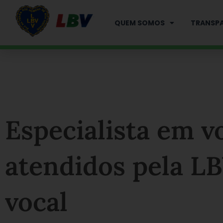
Ir
para
QUEM SOMOS
TRANSPA
o
conteúdo
Especialista em v
atendidos pela L
vocal