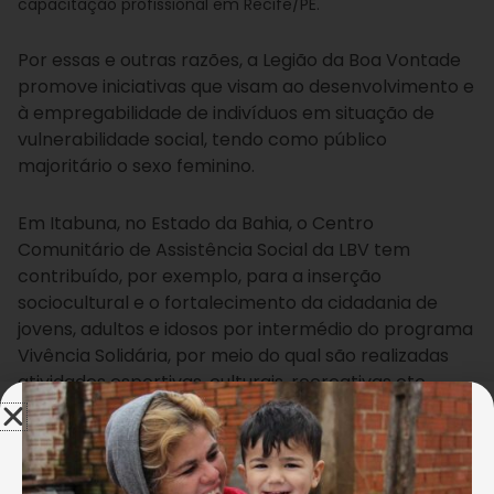
capacitação profissional em Recife/PE.
Por essas e outras razões, a Legião da Boa Vontade
promove iniciativas que visam ao desenvolvimento e
à empregabilidade de indivíduos em situação de
vulnerabilidade social, tendo como público
majoritário o sexo feminino.
Em Itabuna, no Estado da Bahia, o Centro
Comunitário de Assistência Social da LBV tem
contribuído, por exemplo, para a inserção
sociocultural e o fortalecimento da cidadania de
jovens, adultos e idosos por intermédio do programa
Vivência Solidária, por meio do qual são realizadas
atividades esportivas, culturais, recreativas etc.
Eliene de Jesus do Nascimento, de 44 anos,
participou de uma dessas atividades, a oficina Mão
na Massa, focada em culinária. Ela relata que tinha