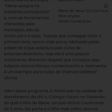
Mayanna Oliveira
“Eliene sempre foi
Eliene de Jesus (D) com sua
bastante participativa”
filha Laryssa
e, com as ferramentas
Vitória Cavalcante.
oferecidas pela
Instituição, saiu do
sonho para a ação. “Depois que conseguiu fazer o
primeiro bolo, nunca mais parou. Motivada pelas
palestras a que assistiu e pelo curso de
empreendedorismo, hoje ela é uma pessoa
totalmente diferente daquela que começou aqui.
Adquiriu autoconfiança, conhecimento e, realmente,
é um exemplo para todos do Vivência Solidária”,
afirma.
Além desse programa, é ministrado na unidade de
atendimento da LBV o
Criança: Futuro no Presente!
,
do qual a filha de Eliene, Laryssa Vitória Cavalcante,
de 11 anos, faz parte e o filho mais velho, Marcos