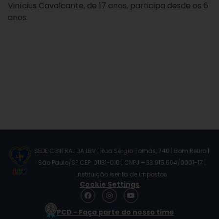
Vinícius Cavalcante, de 17 anos, participa desde os 6
anos.
SEDE CENTRAL DA LBV | Rua Sérgio Tomás, 740 | Bom Retiro |
São Paulo/SP CEP: 01131-010 | CNPJ – 33.915.604/0001-17 |
Instituição isenta de impostos
Cookie Settings
F
I
Y
a
n
o
c
s
u
PCD - Faça parte do nosso time
e
t
t