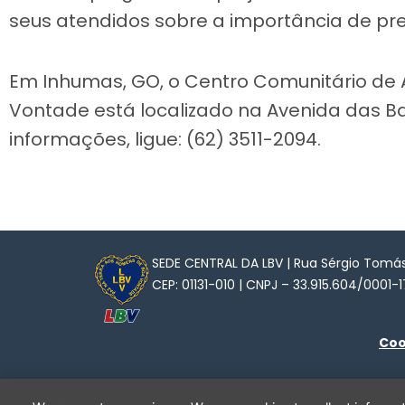
seus atendidos sobre a importância de pre
Em Inhumas, GO, o Centro Comunitário de A
Vontade está localizado na Avenida das B
informações, ligue: (62) 3511-2094.
SEDE CENTRAL DA LBV | Rua Sérgio Tomás,
CEP: 01131-010 | CNPJ – 33.915.604/0001-1
Coo