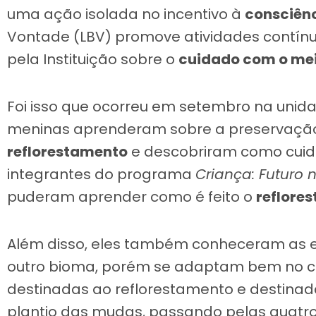
uma ação isolada no incentivo à
consciên
Vontade (LBV) promove atividades contín
pela Instituição sobre o
cuidado com o me
Foi isso que ocorreu em setembro na unid
meninas aprenderam sobre a preservaçã
reflorestamento
e descobriram como cuid
integrantes do programa
Criança: Futuro 
puderam aprender como é feito o
reflore
Além disso, eles também conheceram as es
outro bioma, porém se adaptam bem no ce
destinadas ao reflorestamento e destinad
plantio das mudas, passando pelas quatro