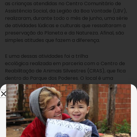
as crianças atendidas no Centro Comunitário de
Assistência Social, da Legião da Boa Vontade (LBV),
realizaram, durante todo o mês de junho, uma série
de atividades lúdicas e culturais que ressaltaram a
preservação do Planeta e da Natureza. Afinal, são
simples atitudes que fazem a diferença.
E uma dessas atividades foi a trilha
ecológica realizada em parceria com o Centro de
Reabilitação de Animais Silvestres (CRAS), que fica
dentro do Parque dos Poderes. O local é uma
reserva com 12 hectares na capital sul-mato-
grossense formado por mata nativa e várias
espécies de animais.
Genivaldo Marquiza
Durante o passeio, eles conheceram a nascente do
Córrego Prosa.