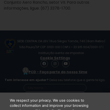
Conjunto Aero Rancho, setor VII. Para outras
informações, ligue: (67) 3378-1700.
SEDE CENTRAL DA LBV | Rua Sérgio Tomás, 740 | Bom Retiro |
São Paulo/SP CEP: 01131-010 | CNPJ – 33.915.604/0001-17 |
Instituição isenta de impostos
Cookie Settings
F
I
Y
a
n
o
c
s
u
PCD - Faça parte do nosso time
e
t
t
b
a
u
Tem interesse em ajudar?
Deixe seu telefone que a gente te liga.
o
g
b
o
r
e
k
a
m
We respect your privacy. We use cookies to
collect information and improve your browsing