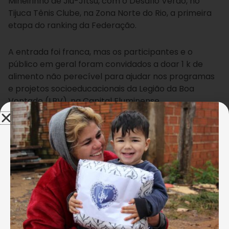
Mineirinho de Jiu-Jítsu, com o Desafio Verão, no
Tijuca Tênis Clube, na Zona Norte do Rio, a primeira
etapa do ranking da Federação.
A entrada foi franca, mas os participantes e o
público em geral foram convidados a doar 1 k de
alimento não perecível para ajudar nos programas
e projetos socioeducacionais da Legião da Boa
Vontade (LBV), na Capital Fluminense.
“Essa foi a 1ª edição do
evento do Circuito
Leonardo Fabri
Mineirinho Brasil Open,
Rogério Gavazza,
que acontece há dez
presidente da
anos. A cada ano vamos
Federação de Jiu-Jítsu
aumentando o número
Desportivo do RJ.
de competições no
ranking, onde os
campeões são premiados ao final da