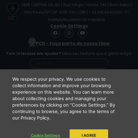
SEDE CENTRAL DA LBV | Rua Sérgio Tomás, 740 | Bom Retiro |
São Paulo/SP CEP: 01131-010 | CNPJ – 33.915.604/0001-17 |
Instituição isenta de impostos
Cookie Settings
F
I
Y
a
n
o
c
s
u
PCD - Faça parte do nosso time
e
t
t
b
a
u
Tem interesse em ajudar?
Deixe seu telefone que a gente te liga.
o
g
b
o
r
e
k
a
m
We respect your privacy. We use cookies to
collect information and improve your browsing
experience on this website. You can learn more
Li e concordo que minhas informações serão
about collecting cookies and managing your
tratadas de acordo com o
Aviso de Privacidade
preferences by clicking on “Cookie Settings.” By
da LBV
continuing to browse, you agree to the terms of
ENVIAR
our Privacy Policy.
Cookie Settings
I AGREE
Copyright 2026 - LBV - Legião da Boa Vontade. Todos os direitos