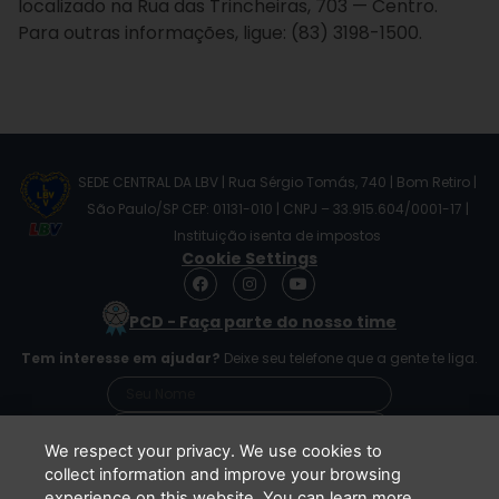
localizado na Rua das Trincheiras, 703 — Centro.
Para outras informações, ligue: (83) 3198-1500.
SEDE CENTRAL DA LBV | Rua Sérgio Tomás, 740 | Bom Retiro |
São Paulo/SP CEP: 01131-010 | CNPJ – 33.915.604/0001-17 |
Instituição isenta de impostos
Cookie Settings
F
I
Y
a
n
o
c
s
u
PCD - Faça parte do nosso time
e
t
t
b
a
u
Tem interesse em ajudar?
Deixe seu telefone que a gente te liga.
o
g
b
o
r
e
k
a
m
We respect your privacy. We use cookies to
collect information and improve your browsing
experience on this website. You can learn more
Li e concordo que minhas informações serão