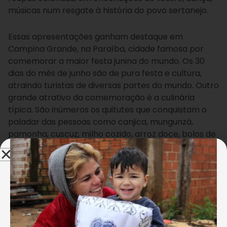
músicas num resgate à história do povo sertanejo.
Essas apresentações ganham destaque em
Campina Grande, na Paraíba, cidade famosa por
comemorar a maior festa junina do mundo. Os 30
dias do mês de junho são de pura festa e cultura,
atraindo turistas de diversas partes do mundo. Outro
grande atrativo da comemoração é a culinária
típica. São inúmeros os quitutes que conquistam o
paladar das pessoas como canjica, mungunzá,
pamonha, cuscuz, milho cozido, arroz doce, bolos de
diversos sabores é de moleque etc.
Jean Carlos
E a Legião da Boa Vontade não fica de fora esta
festa! Todo ano é realizado o tradicional Arraial da