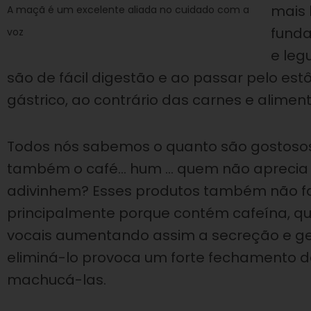
mais 
A maçã é um excelente aliada no cuidado com a
funda
voz
e leg
são de fácil digestão e ao passar pelo 
gástrico, ao contrário das carnes e alimen
Todos nós sabemos o quanto são gostosos o
também o café… hum … quem não aprecia u
adivinhem? Esses produtos também não f
principalmente porque contém cafeína, q
vocais aumentando assim a secreção e ger
eliminá-lo provoca um forte fechamento 
machucá-las.