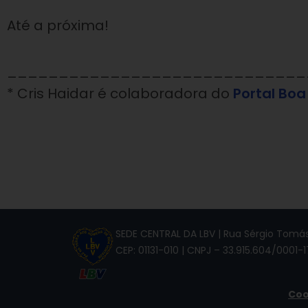
Até a próxima!
_____________________________
* Cris Haidar é colaboradora do
Portal Bo
SEDE CENTRAL DA LBV | Rua Sérgio Tomás,
CEP: 01131-010 | CNPJ – 33.915.604/0001-1
Coo