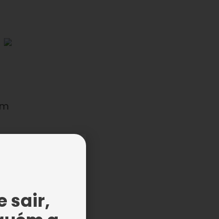
em
to
 sair,