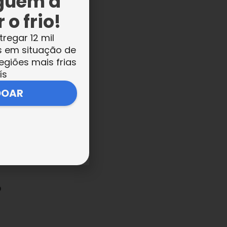
guém a
 o frio!
tregar 12 mil
s em situação de
egiões mais frias
ís
DOAR
o