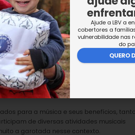
ajude al
enfrentar
nfância
Ajude a LBV a en
cobertores a família
s médicos trarão uma melhor qualidade de
vulnerabilidade nas r
que na Legião da Boa Vontade esse e outros
do pa
ca para as crianças, adolescentes e jovens
QUERO 
tários de Assistência Social da Instituição.
ados para a música e seus benefícios, tant
rticipam de diversas atividades musicais
 muito a garotada nesse contexto.