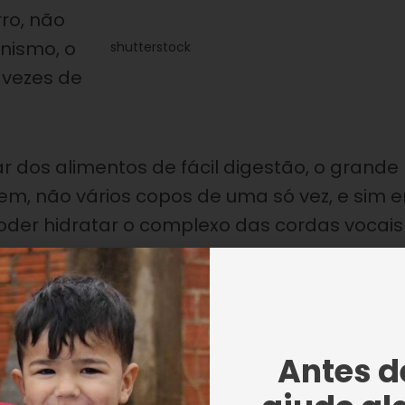
ro, não
nismo, o
shutterstock
 vezes de
 dos alimentos de fácil digestão, o grande
m, não vários copos de uma só vez, e sim 
oder hidratar o complexo das cordas vocais
de gritar, pois o grito produz um toque mui
 Obviamente não estamos dizendo que daqui
Antes de
itar por longos períodos pode prejudicar e