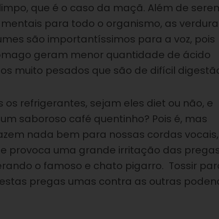
limpo, que é o caso da maçã. Além de sere
mentais para todo o organismo, as verdura
umes são importantíssimos para a voz, pois
estômago geram menor quantidade de ácido
tos muito pesados que são de difícil digestã
s refrigerantes, sejam eles diet ou não, e
m saboroso café quentinho? Pois é, mas
azem nada bem para nossas cordas vocais,
ue provoca uma grande irritação das prega
ando o famoso e chato pigarro. Tossir par
destas pregas umas contra as outras poden