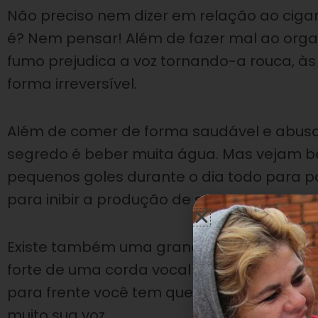
Não preciso nem dizer em relação ao cigar
é? Nem pensar! Além de fazer mal ao orga
fumo prejudica a voz tornando-a rouca, às
forma irreversível.
Além de comer de forma saudável e abusar
segredo é beber muita água. Mas vejam be
pequenos goles durante o dia todo para p
para inibir a produção de secreção.
Existe também uma grande ressalva no ato 
forte de uma corda vocal contra a outra.
para frente você tem que sussurrar, mas gr
muito sua voz.