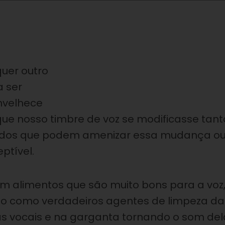
uer outro
a ser
envelhece
e nosso timbre de voz se modificasse tant
étodos que podem amenizar essa mudança o
ptível.
em alimentos que são muito bons para a voz
o como verdadeiros agentes de limpeza da
s vocais e na garganta tornando o som del