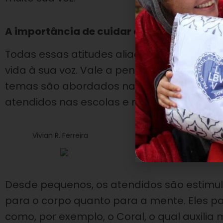
A importância de cuidar da voz desde a i
Todas essas atitudes aliadas aos cuidado
vida à sua voz. Vale a pena destacarmos 
temas são abordados nas oficinas de músi
atendidos nas escolas e nos Centros Comuni
Vivian R. Ferreira
Desde pequenos, os atendidos são estimul
para o corpo quanto para a mente. Eles pa
como, por exemplo, o Coral, o qual auxilia