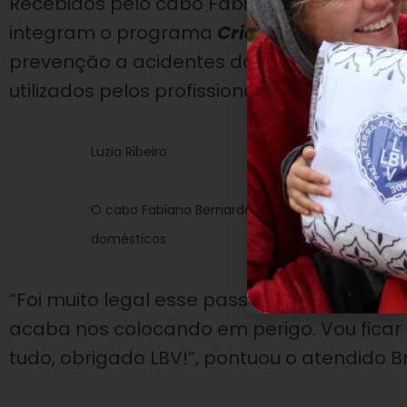
Recebidos pelo cabo Fabiano Bernardes d
integram o programa
Criança: Futuro no 
prevenção a acidentes domésticos. Em s
utilizados pelos profissionais em ações de
Luzia Ribeiro
O cabo Fabiano Bernardes do Nascimento conver
domésticos
“Foi muito legal esse passeio. Agora sei q
acaba nos colocando em perigo. Vou ficar 
tudo, obrigado LBV!”, pontuou o atendido B