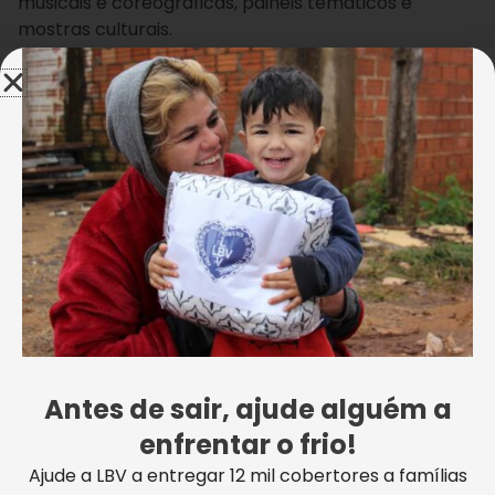
musicais e coreográficas, painéis temáticos e
mostras culturais.
“
Ah, mas esse é um tema muito difícil de trabalhar
com criança
”, alguém pode questionar. Que nada!
Os Soldadinhos de Deus, como são chamadas
carinhosamente na LBV, já são agentes
pacificadores não do futuro, mas do presente!
Separamos as palavras de alguns deles para você
saber o que eles pensam sobre o assunto. Olha só
que legal!
Wellington Carvalho
Antes de sair, ajude alguém a
enfrentar o frio!
Wellington Carvalho
Ajude a LBV a entregar 12 mil cobertores a famílias