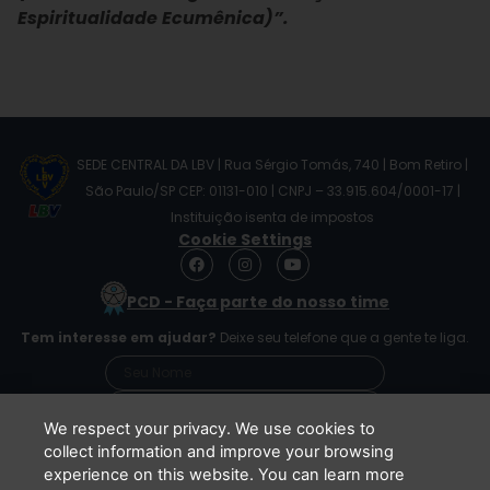
Espiritualidade Ecumênica)”.
SEDE CENTRAL DA LBV | Rua Sérgio Tomás, 740 | Bom Retiro |
São Paulo/SP CEP: 01131-010 | CNPJ – 33.915.604/0001-17 |
Instituição isenta de impostos
Cookie Settings
F
I
Y
a
n
o
c
s
u
PCD - Faça parte do nosso time
e
t
t
b
a
u
Tem interesse em ajudar?
Deixe seu telefone que a gente te liga.
o
g
b
o
r
e
k
a
m
We respect your privacy. We use cookies to
collect information and improve your browsing
experience on this website. You can learn more
Li e concordo que minhas informações serão