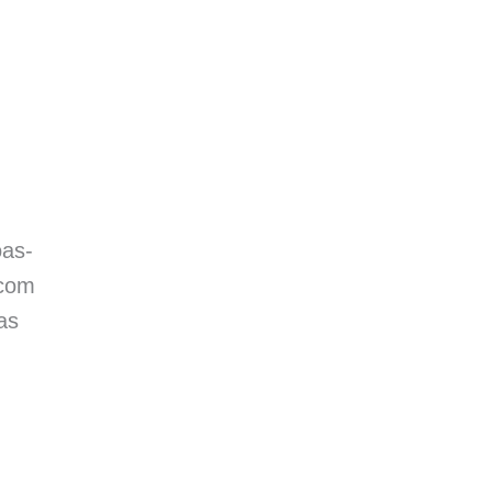
oas-
 com
as