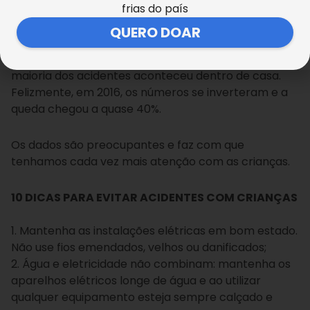
envolvendo eletricidade.
frias do país
QUERO DOAR
Em 2015, houve um aumento assustador nas mortes
de crianças entre 0 e 5 anos de idade no Brasil. A
maioria dos acidentes aconteceu dentro de casa.
Felizmente, em 2016, os números se inverteram e a
queda chegou a quase 40%.
Os dados são preocupantes e faz com que
tenhamos cada vez mais atenção com as crianças.
10 DICAS PARA EVITAR ACIDENTES COM CRIANÇAS
1. Mantenha as instalações elétricas em bom estado.
Não use fios emendados, velhos ou danificados;
2. Água e eletricidade não combinam: mantenha os
aparelhos elétricos longe de água e ao utilizar
qualquer equipamento esteja sempre calçado e