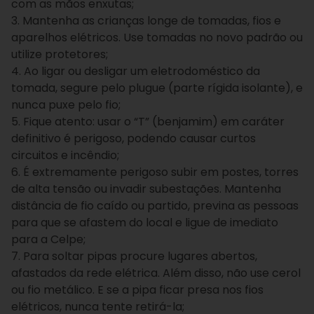
com as mãos enxutas;
3. Mantenha as crianças longe de tomadas, fios e
aparelhos elétricos. Use tomadas no novo padrão ou
utilize protetores;
4. Ao ligar ou desligar um eletrodoméstico da
tomada, segure pelo plugue (parte rígida isolante), e
nunca puxe pelo fio;
5. Fique atento: usar o “T” (benjamim) em caráter
definitivo é perigoso, podendo causar curtos
circuitos e incêndio;
6. É extremamente perigoso subir em postes, torres
de alta tensão ou invadir subestações. Mantenha
distância de fio caído ou partido, previna as pessoas
para que se afastem do local e ligue de imediato
para a Celpe;
7. Para soltar pipas procure lugares abertos,
afastados da rede elétrica. Além disso, não use cerol
ou fio metálico. E se a pipa ficar presa nos fios
elétricos, nunca tente retirá-la;