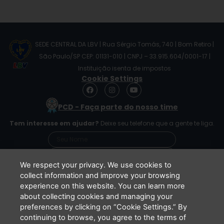
SEDE CENTRAL DA LBV | Rua Sérgio Tomás, 740 | Bom Retiro |
São Paulo/SP CEP: 01131-010 | CNPJ – 33.915.604/0001-17 |
Instituição isenta de impostos
Cookie Settings
F
I
Y
a
n
o
c
s
u
PCD - Faça parte do nosso time
e
t
t
b
a
u
Tem interesse em ajudar?
Deixe seu telefone que a gente te liga.
o
g
b
o
r
e
k
a
m
We respect your privacy. We use cookies to
collect information and improve your browsing
experience on this website. You can learn more
Li e concordo que minhas informações serão
about collecting cookies and managing your
tratadas de acordo com o
Aviso de Privacidade
preferences by clicking on “Cookie Settings.” By
da LBV
continuing to browse, you agree to the terms of
ENVIAR