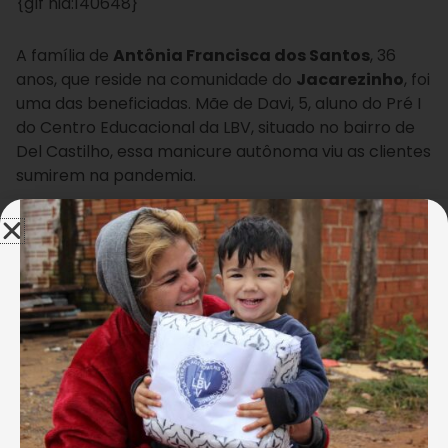
{glf nid:140648}
A família de
Antônia Francisca dos Santos
, 36
anos, que reside na comunidade do
Jacarezinho
, foi
uma das beneficiadas. Mãe de Davi, 5, aluno do Pré I
do Centro Educacional da LBV, situado no bairro de
Del Castilho, essa manicure autônoma viu as clientes
sumirem na pandemia.
“Fiquei seis meses sem trabalhar,
sem receber nenhum tipo de
renda. Meu marido teve o salário