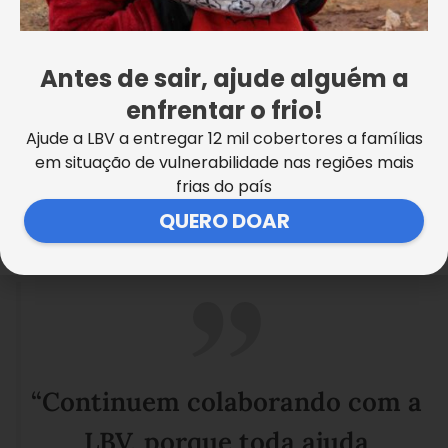
dele reduzido. O que salvou a
gente foi a cesta de alimentos da
Antes de sair, ajude alguém a
LBV todos os meses”, conta.
enfrentar o frio!
Ajude a LBV a entregar 12 mil cobertores a famílias
em situação de vulnerabilidade nas regiões mais
frias do país
Ao receber o benefício, ela fez questão de enviar um
recado especial a você, amiga doadora e amigo
QUERO DOAR
doador:
“Continuem colaborando com a
LBV, porque toda ajuda