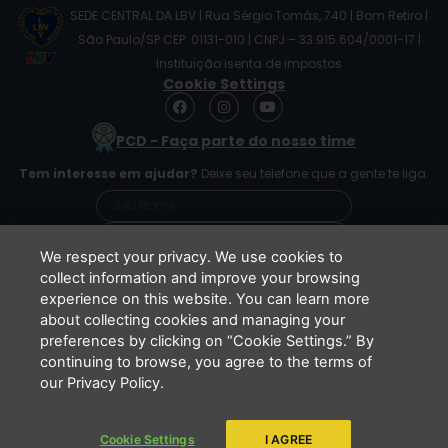
SEDE CENTRAL DA LBV | Rua Sérgio Tomás, 740 | Bom Retiro |
São Paulo/SP CEP: 01131-010 | CNPJ – 33.915.604/0001-17 |
Instituição isenta de impostos
Cookie Settings
F
I
Y
a
n
o
c
s
u
PCD - Faça parte do nosso time
e
t
t
b
a
u
Tem interesse em ajudar?
Deixe seu telefone que a gente te liga.
o
g
b
o
r
e
k
a
m
We respect your privacy. We use cookies to
collect information and improve your browsing
experience on this website. You can learn more
Li e concordo que minhas informações serão
about collecting cookies and managing your
tratadas de acordo com o
Aviso de Privacidade
preferences by clicking on “Cookie Settings.” By
da LBV
continuing to browse, you agree to the terms of
ENVIAR
our Privacy Policy.
Cookie Settings
I AGREE
Copyright 2026 - LBV - Legião da Boa Vontade. Todos os direitos