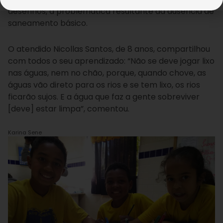
desenhos, a problemática resultante da ausência de
saneamento básico.
O atendido Nicollas Santos, de 8 anos, compartilhou
com todos o seu aprendizado: “Não se deve jogar lixo
nas águas, nem no chão, porque, quando chove, as
águas vão direto para os rios e se tem lixo, os rios
ficarão sujos. E a água que faz a gente sobreviver
[deve] estar limpa”, comentou.
Karina Sene