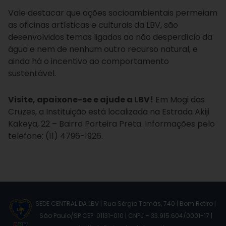
Vale destacar que ações socioambientais permeiam
as oficinas artísticas e culturais da LBV, são
desenvolvidos temas ligados ao não desperdício da
água e nem de nenhum outro recurso natural, e
ainda há o incentivo ao comportamento
sustentável.
Visite, apaixone-se e ajude a LBV!
Em Mogi das
Cruzes, a Instituição está localizada na Estrada Akiji
Kakeya, 22 – Bairro Porteira Preta. Informações pelo
telefone: (11) 4796-1926.
SEDE CENTRAL DA LBV | Rua Sérgio Tomás, 740 | Bom Retiro |
São Paulo/SP CEP: 01131-010 | CNPJ – 33.915.604/0001-17 |