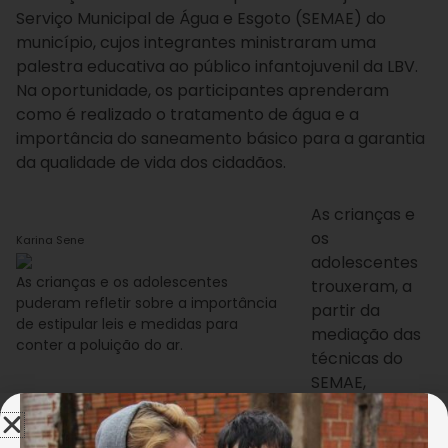
Serviço Municipal de Água e Esgoto (SEMAE) do
município, cujos integrantes ministraram uma
palestra educativa ao público infantojuvenil da LBV.
Na oportunidade, os participantes aprenderam
como é realizado o tratamento de água e a
importância do saneamento básico para a garantia
da qualidade de vida dos cidadãos.
As crianças e
os
Karina Sene
adolescentes
As crianças e os adolescentes
trouxeram, a
puderam refletir sobre a importância
partir da
de estipular leis e medidas para
mediação das
conter a poluição do ar.
técnicas do
SEMAE,
reflexões importantes, como a urgente postura de
reciclar e descartar corretamente o lixo, drenar a