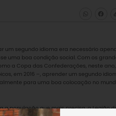
lar um segundo idioma era necessário apen
esse uma boa condição social. Com os grand
como a Copa das Confederações, neste ano,
icos, em 2016 –, aprender um segundo idio
cipalmente para uma boa colocação no mun
 a população que mais precisa, a Legião d