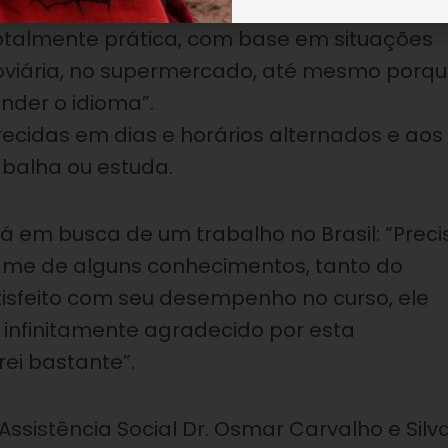
nglês, José Gabriel Paes conta como são
totalmente prática, com base em situações
odoviária, no supermercado, até mesmo porq
der o idioma”.
recidas em dias e horários alternados e aos
abalha ou estuda.
tá em busca de um trabalho no Brasil: “Preci
me de alguns conhecimentos, tanto do
tisfeito com seu desempenho no curso, ele
u infinitamente agradecido por esta
ei bastante”.
ssistência Social Dr. Osmar Carvalho e Silva