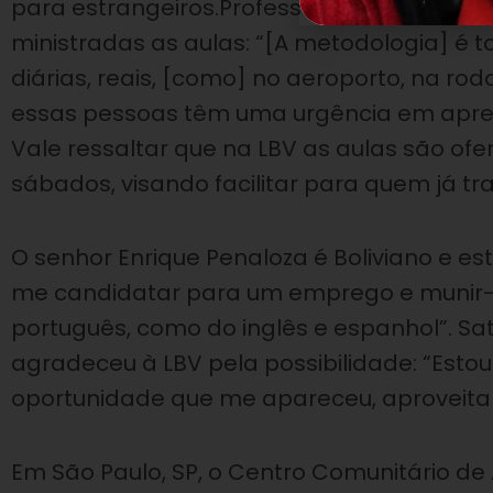
para estrangeiros.Professor da turma de i
ministradas as aulas: “[A metodologia] é 
diárias, reais, [como] no aeroporto, na r
essas pessoas têm uma urgência em apren
Vale ressaltar que na LBV as aulas são ofe
sábados, visando facilitar para quem já tr
O senhor Enrique Penaloza é Boliviano e es
me candidatar para um emprego e munir-
português, como do inglês e espanhol”. Sa
agradeceu à LBV pela possibilidade: “Esto
oportunidade que me apareceu, aproveitar
Em São Paulo, SP, o Centro Comunitário de A