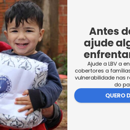
Comunitário de Assistência Social Dr. Osma
sos de inglês, espanhol e também de portuguê
Antes de
ue os cursos visam ampliar o repertório de
ajude al
ndo seu ingresso no mundo do trabalho.
enfrentar
s cursos de idiomas, é um diferencial que
Ajude a LBV a en
a dos cursos são pagos, muitas vezes o cus
cobertores a família
dição nem esse acesso. Então, resolvemos
vulnerabilidade nas r
do pa
QUERO 
Inclusão Produtiva, a LBV oferece cursos d
eiros.Por intermédio do programa
erece cursos de inglês, espanhol e portuguê