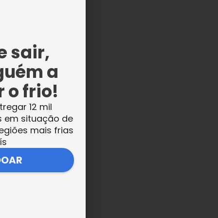
r
s
 sair,
guém a
 o frio!
tregar 12 mil
to
s em situação de
egiões mais frias
ís
DOAR
e
s