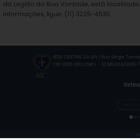
da Legião da Boa Vontade, está localizado 
informações, ligue: (11) 3225-4530.
SEDE CENTRAL DA LBV | Rua Sérgio Tomás,
CEP: 01131-010 | CNPJ – 33.915.604/0001-1
Defini
Li e
C