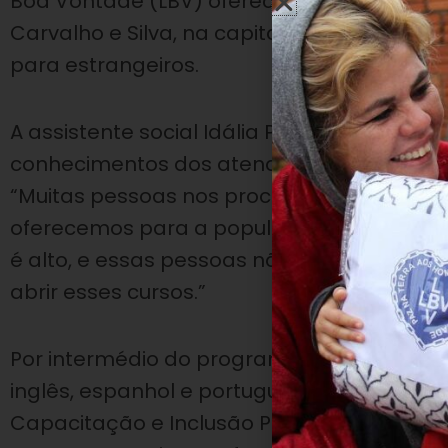
Boa Vontade (LBV) oferece, em seu Centro 
Carvalho e Silva, na capital paulista, cur
para estrangeiros.
A assistente social Idália Pereira explica q
conhecimentos dos atendidos, possibilita
“Muitas pessoas nos procuram por causa do
oferecemos para a população. (…) A maiori
é alto, e essas pessoas não têm essa con
abrir esses cursos.”
Por intermédio do programa Capacitação e 
inglês, espanhol e português para estrang
Capacitação e Inclusão Produtiva, a LBV of