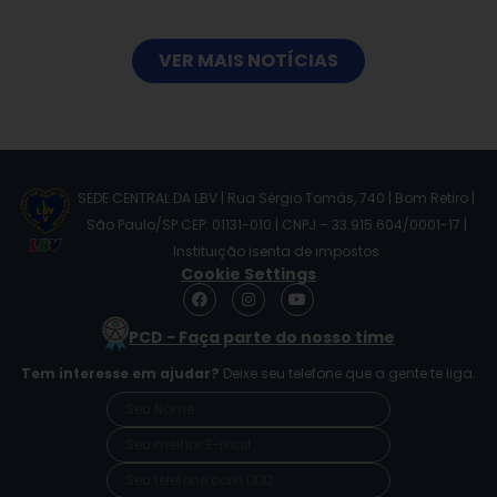
VER MAIS NOTÍCIAS
SEDE CENTRAL DA LBV | Rua Sérgio Tomás, 740 | Bom Retiro |
São Paulo/SP CEP: 01131-010 | CNPJ – 33.915.604/0001-17 |
Instituição isenta de impostos
Cookie Settings
F
I
Y
a
n
o
c
s
u
PCD - Faça parte do nosso time
e
t
t
b
a
u
Tem interesse em ajudar?
Deixe seu telefone que a gente te liga.
o
g
b
o
r
e
k
a
m