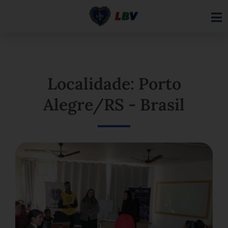
Ir
para
o
conteúdo
Localidade: Porto
Alegre/RS - Brasil