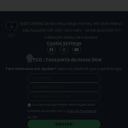
SEDE CENTRAL DA LBV | Rua Sérgio Tomás, 740 | Bom Retiro |
São Paulo/SP CEP: 01131-010 | CNPJ – 33.915.604/0001-17 |
Instituição isenta de impostos
Cookie Settings
F
I
Y
a
n
o
c
s
u
PCD - Faça parte do nosso time
e
t
t
b
a
u
Tem interesse em ajudar?
Deixe seu telefone que a gente te liga.
o
g
b
o
r
e
k
a
m
Li e concordo que minhas informações serão
tratadas de acordo com o
Aviso de Privacidade
da LBV
ENVIAR