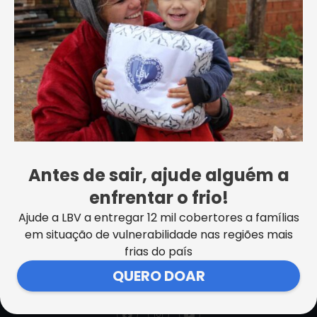
Juiz de Fora recebe ação emergencial da
LBV
VER MAIS NOTÍCIAS
Antes de sair, ajude alguém a
enfrentar o frio!
Ajude a LBV a entregar 12 mil cobertores a famílias
em situação de vulnerabilidade nas regiões mais
frias do país
SEDE CENTRAL DA LBV | Rua Sérgio Tomás, 740 | Bom Retiro |
São Paulo/SP CEP: 01131-010 | CNPJ – 33.915.604/0001-17 |
QUERO DOAR
Instituição isenta de impostos
Cookie Settings
F
I
Y